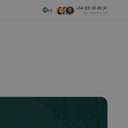
+34 931 35 85 37
ES
Lun-Dom 9h a 21h