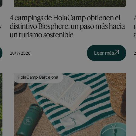
4 campings de HolaCamp obtienen el
y
distintivo Biosphere: un paso más hacia
un turismo sostenible
Leer más
28/7/2026
2
HolaCamp Barcelona