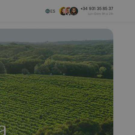
+34 931 35 85 37
ES
Lun-Dom 9h a 21h
a