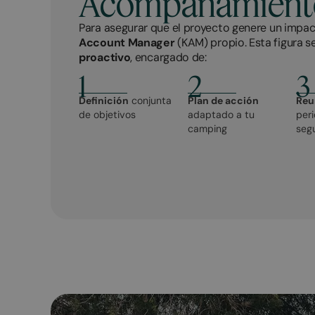
Acompañamiento
Para asegurar que el proyecto genere un impac
Account Manager
(KAM) propio. Esta figura s
proactivo
, encargado de:
1
2
3
Definición
conjunta
Plan de acción
Reu
de objetivos
adaptado a tu
per
camping
seg