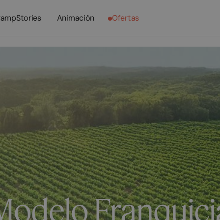
ampStories
Animación
Ofertas
Modelo Franquici