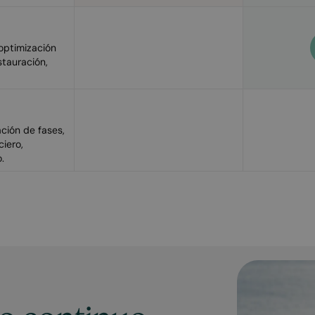
 optimización
stauración,
ación de fases,
ciero,
.