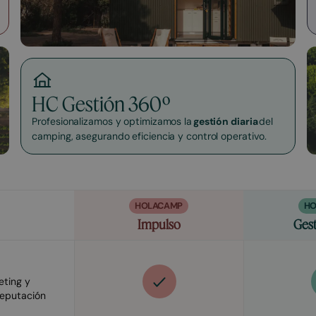
HC Gestión 360º
Profesionalizamos y optimizamos la
gestión diaria
del
camping, asegurando eficiencia y control operativo.
HOLACAMP
HO
Impulso
Ges
ting y
reputación