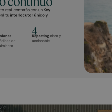
 continuo
to real, contarás con un
Key
erá tu
interlocutor único y
4
niones
Reporting
claro y
iódicas de
accionable
uimiento