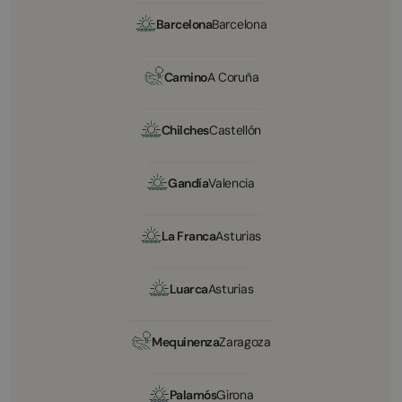
Barcelona
Barcelona
Camino
A Coruña
Chilches
Castellón
Gandía
Valencia
La Franca
Asturias
Luarca
Asturias
Mequinenza
Zaragoza
Palamós
Girona