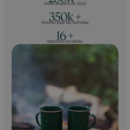
HolaCampers en 2025
350k +
Noches bajo las estrellas
16 +
Destinos increíbles