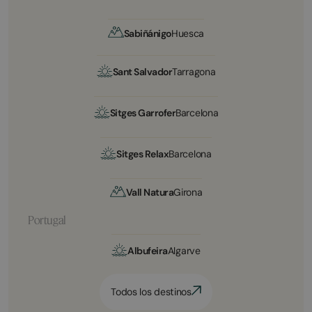
Sabiñánigo
Huesca
Sant Salvador
Tarragona
Sitges Garrofer
Barcelona
Sitges Relax
Barcelona
Vall Natura
Girona
Portugal
Albufeira
Algarve
Todos los destinos