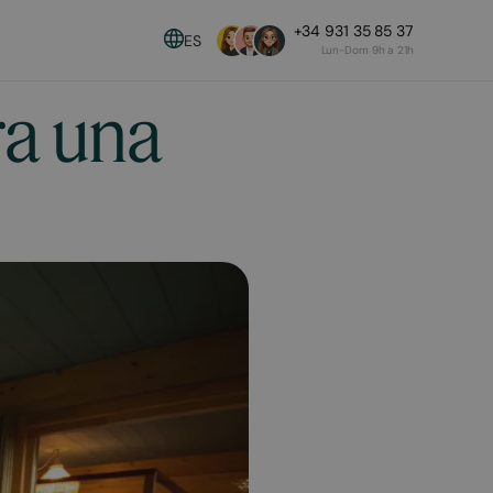
+34 931 35 85 37
ES
Lun-Dom 9h a 21h
ra una