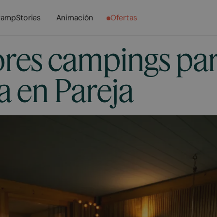
ampStories
Animación
Ofertas
ores campings pa
 en Pareja