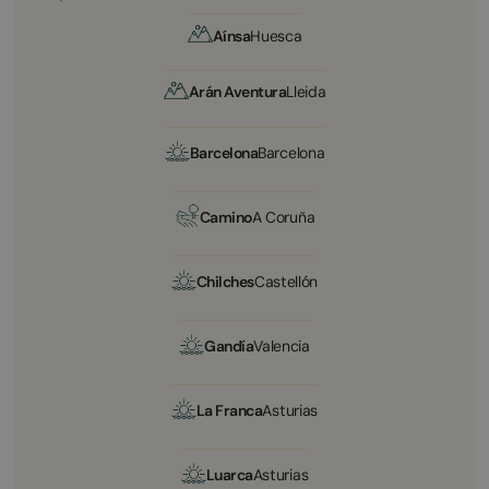
Aínsa
Huesca
Arán Aventura
Lleida
Barcelona
Barcelona
Camino
A Coruña
Chilches
Castellón
Gandía
Valencia
La Franca
Asturias
Luarca
Asturias