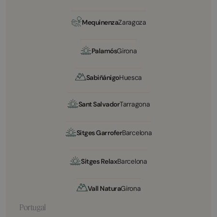
Mequinenza
Zaragoza
Palamós
Girona
Sabiñánigo
Huesca
Sant Salvador
Tarragona
Sitges Garrofer
Barcelona
Sitges Relax
Barcelona
Vall Natura
Girona
Portugal