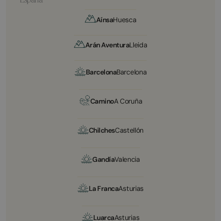
Aínsa
Huesca
Arán Aventura
Lleida
Barcelona
Barcelona
Camino
A Coruña
Chilches
Castellón
Gandía
Valencia
La Franca
Asturias
Luarca
Asturias