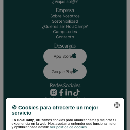
¿Viajas sol@?
Empresa
Sobre Nosotros
Sostenibilidad
¿Quieres ser HolaCamp?
Campstories
Contacto
Descargas
App Store
Google Play
Redes Sociales
Política de privacidad
Condiciones de reserva
¡Haz tu reserva!
🍪 Cookies para ofrecerte un mejor
Aviso legal
servicio
Política de redes sociales
Fechas
Política de cookies
SPANISH
En
HolaCamp
, utilizamos cookies para analizar datos y mejorar tu
experiencia en la web. Nos ayudan a entender qué funciona mejor
Normativa de Tiendas HolaCamp
Ver política de cookies
y optimizar cada detalle
ENGLISH