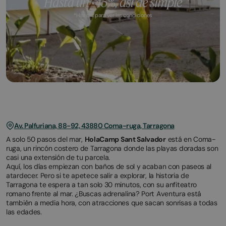
*Haz clic para ver las condiciones
March
November
23,
2,
2026
2025
Av. Palfuriana, 88-92, 43880 Coma-ruga, Tarragona
A solo 50 pasos del mar,
HolaCamp Sant Salvador
está en Coma-
ruga, un rincón costero de Tarragona donde las playas doradas son
casi una extensión de tu parcela.
Aquí, los días empiezan con baños de sol y acaban con paseos al
atardecer. Pero si te apetece salir a explorar, la historia de
Tarragona te espera a tan solo 30 minutos, con su anfiteatro
romano frente al mar. ¿Buscas adrenalina? Port Aventura está
también a media hora, con atracciones que sacan sonrisas a todas
las edades.