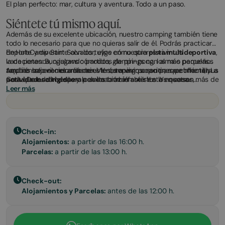
El plan perfecto: mar, cultura y aventura. Todo a un paso.
Siéntete tú mismo aquí.
Además de su excelente ubicación, nuestro camping también tiene
todo lo necesario para que no quieras salir de él. Podrás practicar
deporte y divertirte con los tuyos en nuestra
En HolaCamp Sant Salvador, elige cómo quieres vivir tus
pista multideportiva
,
la de petanca, o jugando partidos de pin-pong, los más pequeños
vacaciones: Bungalows cómodos, glampings con alma o parcelas
también se enamorarán de este camping por su parque infantil, sus
amplias bajo el cielo más azul. Y sí, tenemos opciones pet friendly
Aquí no solo vienes a dormir. Vienes a vivir, a sentir, a reconectar. La
actividades dirigidas
para que tu compañero peludo también se sienta en casa.
Costa Dorada te espera con los brazos abiertos. Y nosotros,
y la animación infantil. Y a los que son más de
relajarse o compartir una buena comida,
también.
Leer más
Camping Pizza
y la zona
de picnic les robarán el corazón.
Check-in:
Alojamientos:
a partir de las 16:00 h.
Parcelas:
a partir de las 13:00 h.
Check-out:
Alojamientos y Parcelas:
antes de las 12:00 h.