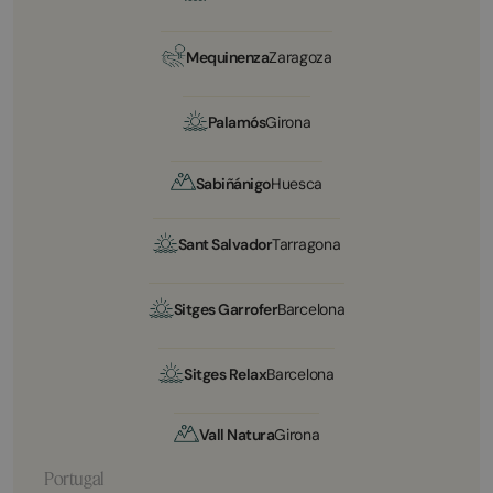
Mequinenza
Zaragoza
Palamós
Girona
Sabiñánigo
Huesca
Sant Salvador
Tarragona
Sitges Garrofer
Barcelona
Sitges Relax
Barcelona
Vall Natura
Girona
Portugal