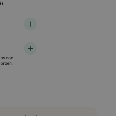
ás
tos con
 orden.