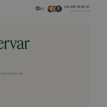
+34 931 35 85 37
ES
Lun-Dom 9h a 21h
ervar
 disponibles de