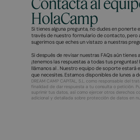
Contacta al equi
HolaCamp
Si tienes alguna pregunta, no dudes en ponerte
través de nuestro formulario de contacto, pero 
sugerimos que eches un vistazo a nuestras pr
Si después de revisar nuestras FAQs aún tienes 
¡tenemos las respuestas a todas tus preguntas! R
llámanos al
. Nuestro equipo de soporte estará 
que necesites. Estamos disponibles de lunes a d
DREAM CAMP CAPITAL, S.L. como responsable del trata
finalidad de dar respuesta a tu consulta o petición. P
suprimir tus datos, así como ejercer otros derechos c
adicional y detallada sobre protección de datos en nu