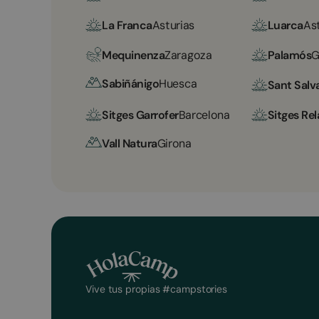
La Franca
Asturias
Luarca
As
Mequinenza
Zaragoza
Palamós
G
Sabiñánigo
Huesca
Sant Salv
Sitges Garrofer
Barcelona
Sitges Rel
Vall Natura
Girona
Vive tus propias #campstories