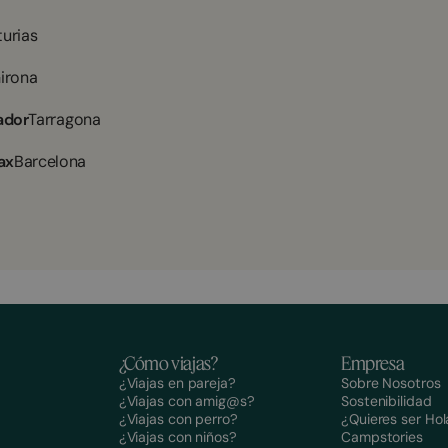
turias
irona
ador
Tarragona
ax
Barcelona
¿Cómo viajas?
Empresa
¿Viajas en pareja?
Sobre Nosotros
¿Viajas con amig@s?
Sostenibilidad
¿Viajas con perro?
¿Quieres ser H
¿Viajas con niños?
Campstories