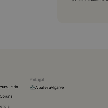
Portugal
tura
Lleida
Albufeira
Algarve
 Coruña
lencia