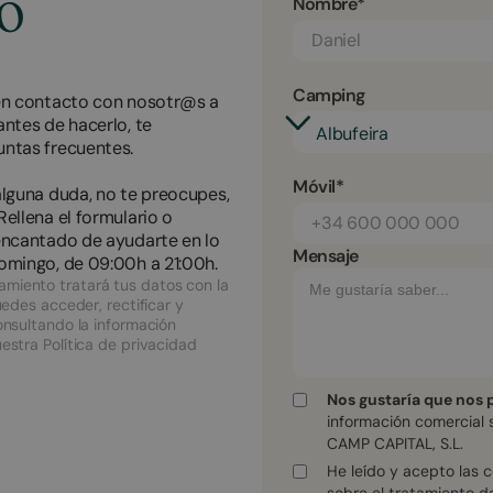
po
Nombre*
Camping
 en contacto con nosotr@s a
antes de hacerlo, te
eguntas frecuentes.
Móvil*
alguna duda, no te preocupes,
ellena el formulario o
encantado de ayudarte en lo
Mensaje
omingo, de 09:00h a 21:00h.
miento tratará tus datos con la
uedes acceder, rectificar y
onsultando la información
estra Política de privacidad
Nos gustaría que nos 
información comercial 
CAMP CAPITAL, S.L.
He leído y acepto las 
sobre el tratamiento d