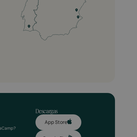
Descargas
App Store
olaCamp?