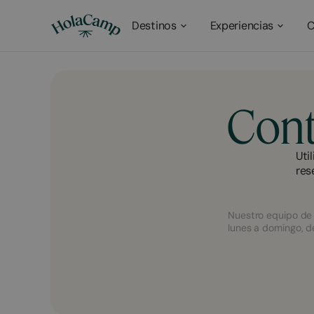
Destinos
Experiencias
C
Cont
Uti
res
Nuestro equipo de 
lunes a domingo, d