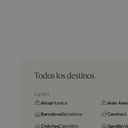
Todos los destinos
España
Aínsa
Huesca
Arán Aven
Barcelona
Barcelona
Camino
A
Chilches
Castellón
Gandía
Va