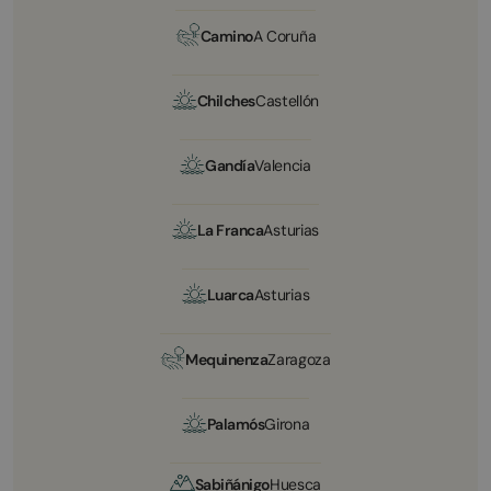
Camino
A Coruña
Chilches
Castellón
Gandía
Valencia
La Franca
Asturias
Luarca
Asturias
Mequinenza
Zaragoza
Palamós
Girona
Sabiñánigo
Huesca