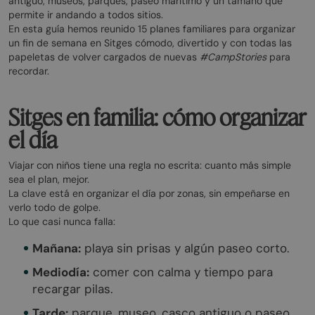
antiguo, museos, parques, paseo marítimo y un tamaño que
permite ir andando a todos sitios.
En esta guía hemos reunido 15 planes familiares para organizar
un fin de semana en Sitges cómodo, divertido y con todas las
papeletas de volver cargados de nuevas
#CampStories
para
recordar.
Sitges en familia: cómo organizar
el día
Viajar con niños tiene una regla no escrita: cuanto más simple
sea el plan, mejor.
La clave está en organizar el día por zonas, sin empeñarse en
verlo todo de golpe.
Lo que casi nunca falla:
Mañana:
playa sin prisas y algún paseo corto.
Mediodía:
comer con calma y tiempo para
recargar pilas.
Tarde:
parque, museo, casco antiguo o paseo