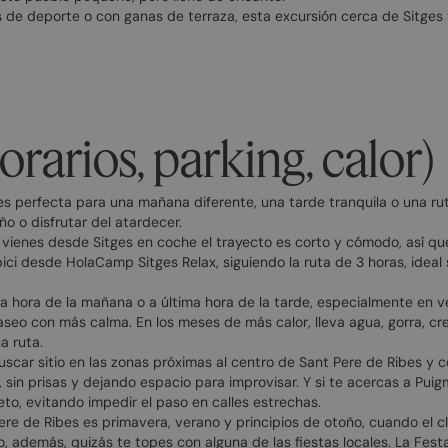
las de deporte o con ganas de terraza, esta excursión cerca de Sitg
orarios, parking, calor)
es perfecta para una mañana diferente, una tarde tranquila o una rut
o o disfrutar del atardecer.
si vienes desde Sitges en coche el trayecto es corto y cómodo, así qu
bici desde HolaCamp Sitges Relax, siguiendo la ruta de 3 horas, idea
era hora de la mañana o a última hora de la tarde, especialmente en ve
paseo con más calma. En los meses de más calor, lleva agua, gorra, c
a ruta.
scar sitio en las zonas próximas al centro de Sant Pere de Ribes y co
sin prisas y dejando espacio para improvisar. Y si te acercas a Puig
to, evitando impedir el paso en calles estrechas.
ere de Ribes es primavera, verano y principios de otoño, cuando el cl
rano, además, quizás te topes con alguna de las fiestas locales. La Fes