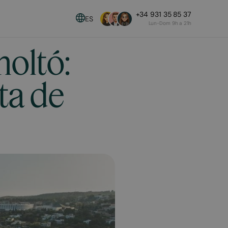
+34 931 35 85 37
ES
Lun-Dom 9h a 21h
moltó:
uta de