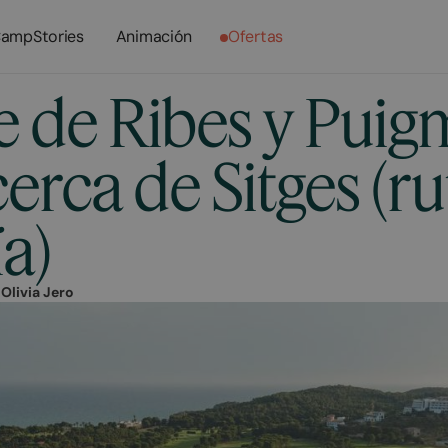
ampStories
Animación
Ofertas
e de Ribes y Puig
erca de Sitges (r
a)
r
Olivia Jero