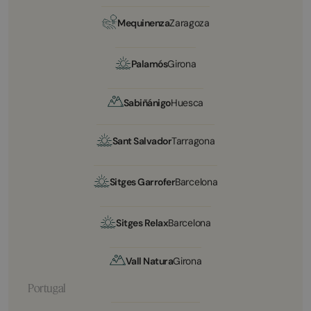
Mequinenza
Zaragoza
Palamós
Girona
Sabiñánigo
Huesca
Sant Salvador
Tarragona
Sitges Garrofer
Barcelona
Sitges Relax
Barcelona
Vall Natura
Girona
Portugal