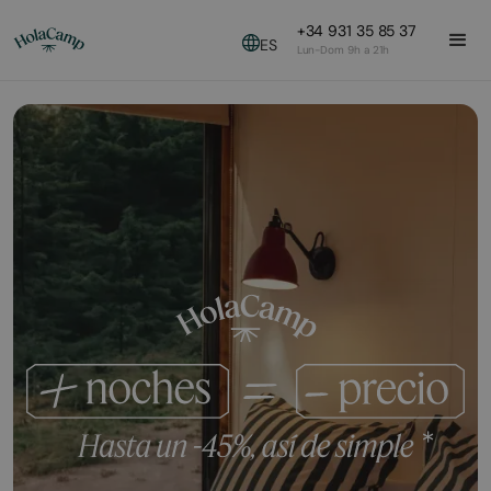
+34 931 35 85 37
ES
Lun-Dom 9h a 21h