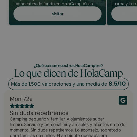
imponentes de fondo en HolaCamp Aínsa
Luarca y la t
Visitar
¿Qué opinan nuestros HolaCampers?
Lo que dicen de HolaCamp
8.5/10
Más de 1.500 valoraciones y una media de
Moni72e
Sin duda repetiremos
Camping pequeño y familiar. Alojamientos super
limpios.Servicio y personal muy amables y atentos en todo
momento. Sin duda repetiremos. Lo aconsejo, sobretodo
para familias con niños. El ambiente quehabía era