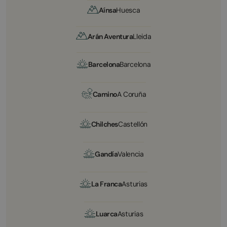
Aínsa
Huesca
Arán Aventura
Lleida
Barcelona
Barcelona
Camino
A Coruña
Chilches
Castellón
Gandía
Valencia
La Franca
Asturias
Luarca
Asturias