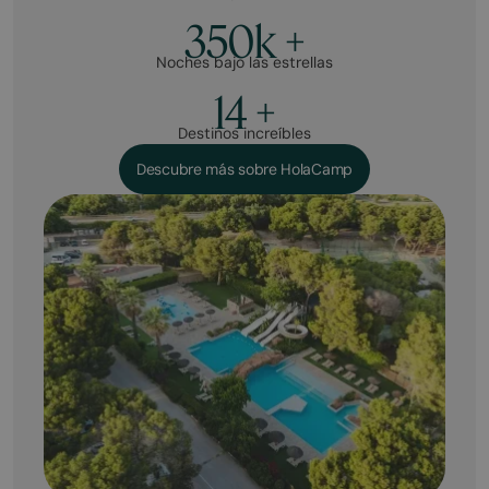
350k +
Noches bajo las estrellas
14 +
Destinos increíbles
Descubre más sobre HolaCamp