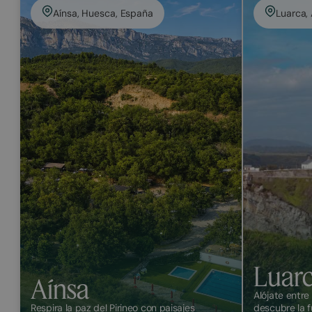
Aínsa, Huesca, España
Luarca,
Luar
Aínsa
Alójate entre 
Respira la paz del Pirineo con paisajes
descubre la f