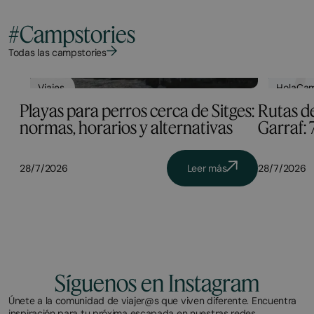
#Campstories
Todas las campstories
Viajes
HolaCam
Playas para perros cerca de Sitges:
Rutas de
normas, horarios y alternativas
Garraf: 
28/7/2026
Leer más
28/7/2026
Síguenos en Instagram
Únete a la comunidad de viajer@s que viven diferente. Encuentra
inspiración para tu próxima escapada en nuestras redes.