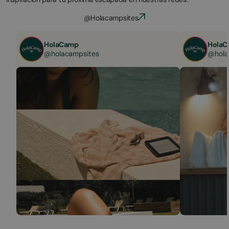
@Holacampsites
HolaCamp
HolaC
@holacampsites
@hola