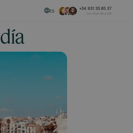
+34 931 35 85 37
ES
Lun-Dom 9h a 21h
 día