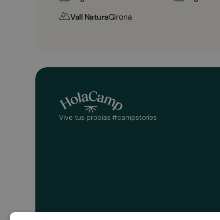
Vall Natura
Girona
Vive tus propias #campstories