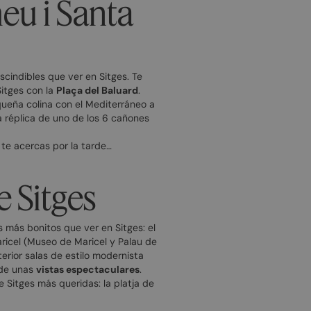
eu i Santa
escindibles que ver en Sitges. Te
Sitges con la
Plaça del Baluard
.
queña colina con el Mediterráneo a
a réplica de uno de los 6 cañones
i te acercas por la tarde…
e Sitges
 más bonitos que ver en Sitges: el
ricel (Museo de Maricel y Palau de
erior salas de estilo modernista
r de unas
vistas espectaculares
.
e Sitges más queridas: la platja de