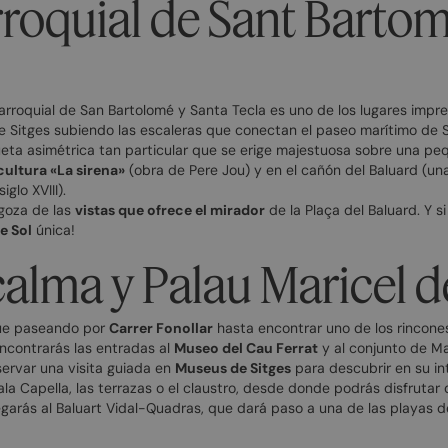
rroquial de Sant Bartom
a parroquial de San Bartolomé y Santa Tecla es uno de los lugares impr
de Sitges subiendo las escaleras que conectan el paseo marítimo de 
ueta asimétrica tan particular que se erige majestuosa sobre una pe
cultura «La sirena»
(obra de Pere Jou) y en el cañón del Baluard (un
glo XVIII).
, goza de las
vistas que ofrece el mirador
de la Plaça del Baluard. Y s
e Sol
única!
calma y Palau Maricel d
sigue paseando por
Carrer Fonollar
hasta encontrar uno de los rincones
encontrarás las entradas al
Museo del Cau Ferrat
y al conjunto de Ma
ervar una visita guiada en
Museus de Sitges
para descubrir en su int
 Sala Capella, las terrazas o el claustro, desde donde podrás disfruta
legarás al Baluart Vidal-Quadras, que dará paso a una de las playas d