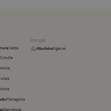
Portugal
tura
Lleida
Albufeira
Algarve
 Coruña
lencia
turias
irona
ador
Tarragona
ax
Barcelona