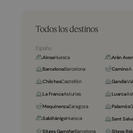
Todos los destinos
España
Aínsa
Huesca
Arán Aven
Barcelona
Barcelona
Camino
A
Chilches
Castellón
Gandía
Va
La Franca
Asturias
Luarca
As
Mequinenza
Zaragoza
Palamós
G
Sabiñánigo
Huesca
Sant Salv
Sitges Garrofer
Barcelona
Sitges Rel