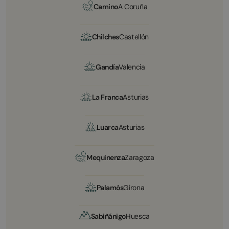
Camino
A Coruña
Chilches
Castellón
Gandía
Valencia
La Franca
Asturias
Luarca
Asturias
Mequinenza
Zaragoza
Palamós
Girona
Sabiñánigo
Huesca