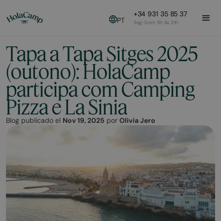
+34 931 35 85 37
PT
Seg-Dom 9h às 21h
Tapa a Tapa Sitges 2025
(outono): HolaCamp
participa com Camping
Pizza e La Sinia
Blog publicado el
Nov 19, 2025
por
Olivia Jero