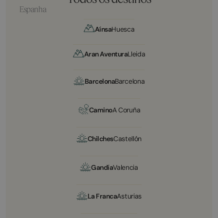
Espanha
Aínsa
Huesca
Aran Aventura
Lleida
Barcelona
Barcelona
Camino
A Coruña
Chilches
Castellón
Gandía
Valencia
La Franca
Asturias