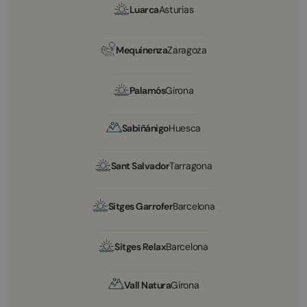
Luarca
Asturias
Mequinenza
Zaragoza
Palamós
Girona
Sabiñánigo
Huesca
Sant Salvador
Tarragona
Sitges Garrofer
Barcelona
Sitges Relax
Barcelona
Vall Natura
Girona