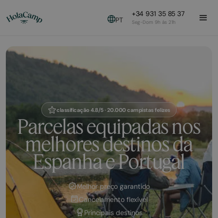
+34 931 35 85 37
PT
Seg-Dom 9h às 21h
classificação 4.8/5 · 20.000 campistas felizes
Parcelas equipadas nos
melhores destinos da
Espanha e Portugal
Melhor preço garantido
Cancelamento flexível
Principais destinos