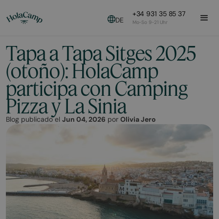
+34 931 35 85 37
DE
Mo-So 9-21 Uhr
Tapa a Tapa Sitges 2025
(otoño): HolaCamp
participa con Camping
Pizza y La Sinia
Blog publicado el
Jun 04, 2026
por
Olivia Jero