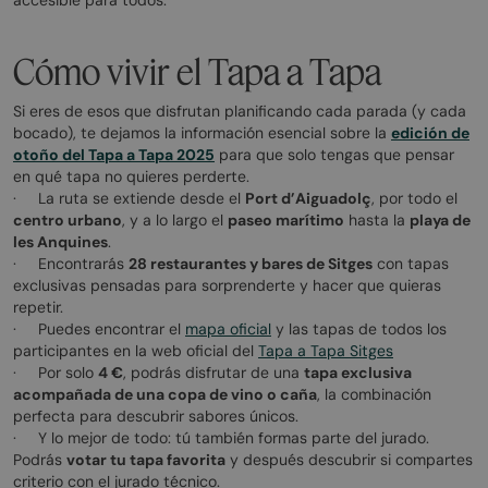
accesible para todos.
Cómo vivir el Tapa a Tapa
Si eres de esos que disfrutan planificando cada parada (y cada
bocado), te dejamos la información esencial sobre la
edición de
otoño del Tapa a Tapa 2025
para que solo tengas que pensar
en qué tapa no quieres perderte.
· La ruta se extiende desde el
Port d’Aiguadolç
, por todo el
centro urbano
, y a lo largo el
paseo marítimo
hasta la
playa de
les Anquines
.
· Encontrarás
28 restaurantes y bares de Sitges
con tapas
exclusivas pensadas para sorprenderte y hacer que quieras
repetir.
· Puedes encontrar el
mapa oficial
y las tapas de todos los
participantes en la web oficial del
Tapa a Tapa Sitges
· Por solo
4 €
, podrás disfrutar de una
tapa exclusiva
acompañada de una copa de vino o caña
, la combinación
perfecta para descubrir sabores únicos.
· Y lo mejor de todo: tú también formas parte del jurado.
Podrás
votar tu tapa favorita
y después descubrir si compartes
criterio con el jurado técnico.