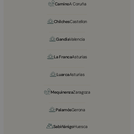
Camino
A Coruña
Chilches
Castellon
Gandía
Valencia
La Franca
Asturias
Luarca
Asturias
Mequinenza
Zaragoza
Palamós
Gerona
Sabiñánigo
Huesca