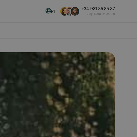
+34 931 35 85 37
PT
Seg-Dom 9h às 21h