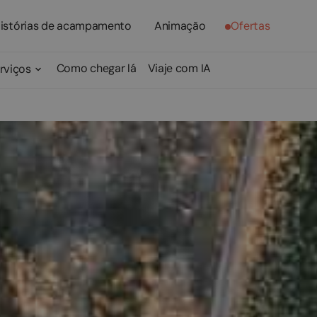
istórias de acampamento
Animação
Ofertas
Como chegar lá
Viaje com IA
rviços