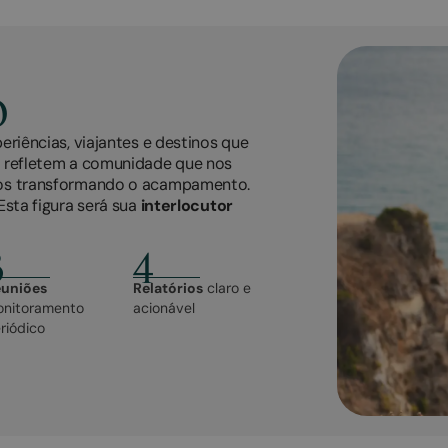
o
riências, viajantes e destinos que
 refletem a comunidade que nos
mos transformando o acampamento.
Esta figura será sua
interlocutor
3
4
uniões
Relatórios
claro e
nitoramento
acionável
riódico