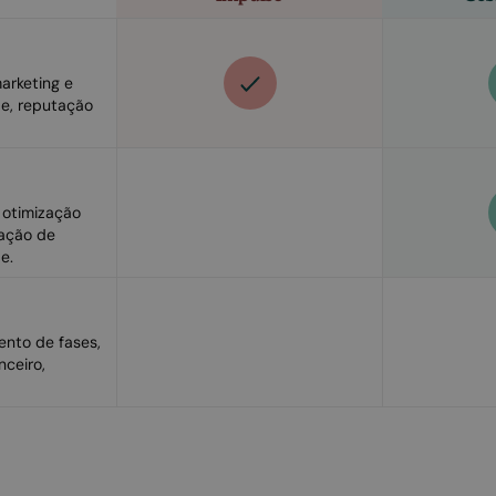
arketing e
de, reputação
e otimização
ração de
e.
mento de fases,
nceiro,