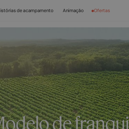
istórias de acampamento
Animação
Ofertas
odelo de franqu