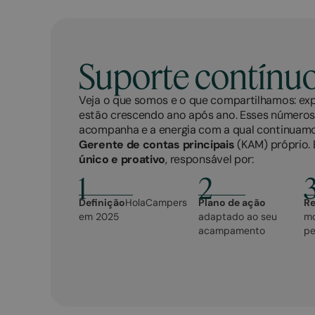
Suporte contínu
Veja o que somos e o que compartilhamos: expe
estão crescendo ano após ano. Esses números
acompanha e a energia com a qual continua
Gerente de contas principais
(KAM) próprio. 
único e proativo
, responsável por:
1
2
Definição
HolaCampers
Plano de ação
Re
em 2025
adaptado ao seu
mo
acampamento
pe