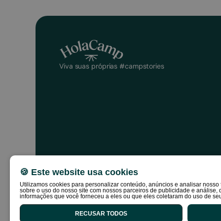
Viva suas próprias #campstories
🍪 Este website usa cookies
Utilizamos cookies para personalizar conteúdo, anúncios e analisar noss
sobre o uso do nosso site com nossos parceiros de publicidade e análise
Política de privacidade
Condições de 
informações que você forneceu a eles ou que eles coletaram do uso de seu
RECUSAR TODOS