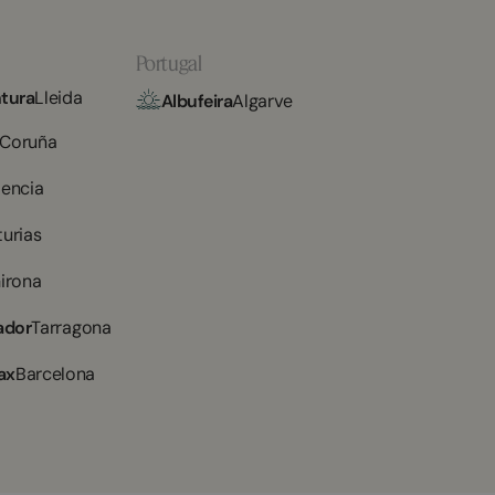
Portugal
tura
Lleida
Albufeira
Algarve
 Coruña
lencia
turias
irona
ador
Tarragona
ax
Barcelona