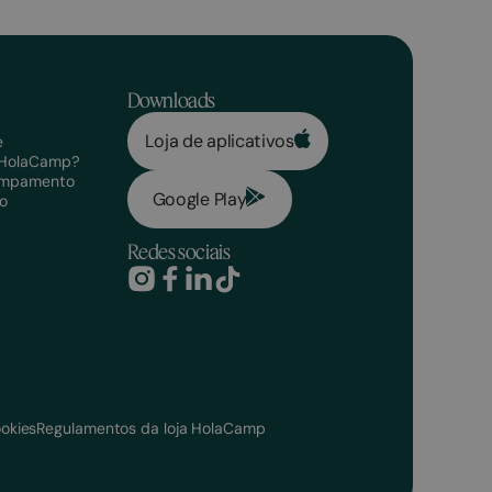
Downloads
Loja de aplicativos
e
o HolaCamp?
campamento
Google Play
o
Redes sociais
ookies
Regulamentos da loja HolaCamp