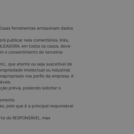
L. Essas ferramentas armazenam dados
 publicar nela comentários, links,
ILIZADORA, em todos os casos, deve
com o consentimento de terceiros
etc., que atente ou seja suscetível de
propriedade intelectual ou industrial,
 inapropriado nos perfis da empresa. A
áveis.
ão prévia, podendo solicitar o
remente.
s, pelo que é a principal responsável
arte do RESPONSÁVEL, mas