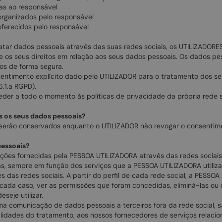
das ao responsável
organizados pelo responsável
oferecidos pelo responsável
ar dados pessoais através das suas redes sociais, os UTILIZADORES
 os seus direitos em relação aos seus dados pessoais. Os dados pes
dos de forma segura.
entimento explícito dado pelo UTILIZADOR para o tratamento dos s
6.1.a RGPD).
eder a todo o momento às políticas de privacidade da própria rede 
 os seus dados pessoais?
 serão conservados enquanto o UTILIZADOR não revogar o consentim
pessoais?
ções fornecidas pela PESSOA UTILIZADORA através das redes sociais
s, sempre em função dos serviços que a PESSOA UTILIZADORA utilizar
res das redes sociais. A partir do perfil de cada rede social, a PESS
cada caso, ver as permissões que foram concedidas, eliminá-las ou
seje utilizar.
a comunicação de dados pessoais a terceiros fora da rede social, sa
lidades do tratamento, aos nossos fornecedores de serviços relac