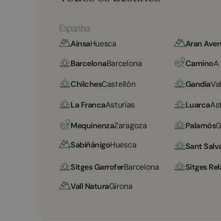
Espanha
Aínsa
Huesca
Aran Aven
Barcelona
Barcelona
Camino
A
Chilches
Castellón
Gandía
Va
La Franca
Asturias
Luarca
As
Mequinenza
Zaragoza
Palamós
G
Sabiñánigo
Huesca
Sant Salv
Sitges Garrofer
Barcelona
Sitges Rel
Vall Natura
Girona