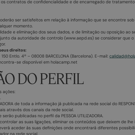
os contratos de confidencialidade e de encarregado de tratamento e
poderão ser satisfeitos em relação à informação que se encontre so
qualquer momento.
bilidade e eliminação dos seus dados, e de limitação ou oposição ao 
 junto da autoridade de controlo (www.aepd.es) se considerar que 
or.
eus direitos:
 150 Entlo. 4ª – 08008 BARCELONA (Barcelona). E-mail:
calidad@hol
encontra-se disponível em holacamp.net
ÇÃO DO PERFIL
s ações:
.
IZADORA de toda a informação já publicada na rede social do RESPON
is através dos canais da rede social.
e serão publicadas no perfil da PESSOA UTILIZADORA.
trolar as suas ligações, eliminar os conteúdos que deixem de lhe i
 deverá aceder às suas definições onde encontrará diferentes possib
zador na rede social.