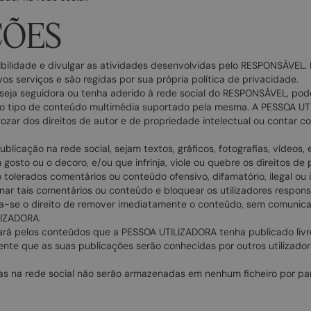
ÇÕES
isibilidade e divulgar as atividades desenvolvidas pelo RESPONSÁVE
os serviços e são regidas por sua própria política de privacidade.
ja seguidora ou tenha aderido à rede social do RESPONSÁVEL, poderá
tro tipo de conteúdo multimédia suportado pela mesma. A PESSOA UT
gozar dos direitos de autor e de propriedade intelectual ou contar 
licação na rede social, sejam textos, gráficos, fotografias, vídeos, 
 gosto ou o decoro, e/ou que infrinja, viole ou quebre os direitos de 
o tolerados comentários ou conteúdo ofensivo, difamatório, ilegal ou
nar tais comentários ou conteúdo e bloquear os utilizadores respons
-se o direito de remover imediatamente o conteúdo, sem comunicaç
LIZADORA.
rá pelos conteúdos que a PESSOA UTILIZADORA tenha publicado liv
te que as suas publicações serão conhecidas por outros utilizadore
as na rede social não serão armazenadas em nenhum ficheiro por p