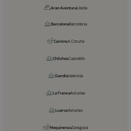
Aran Aventura
Lleida
Barcelona
Barcelona
Camino
A Coruña
Chilches
Castellón
Gandía
Valencia
La Franca
Asturias
Luarca
Asturias
Mequinenza
Zaragoza