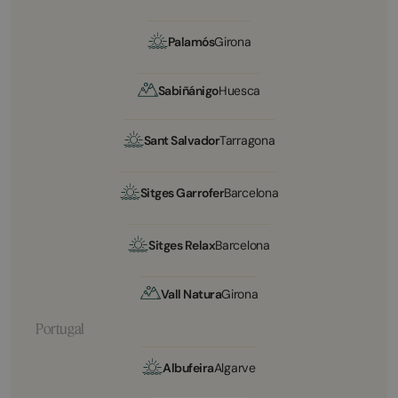
Palamós
Girona
Sabiñánigo
Huesca
Sant Salvador
Tarragona
Sitges Garrofer
Barcelona
Sitges Relax
Barcelona
Vall Natura
Girona
Portugal
Albufeira
Algarve