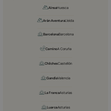
Aínsa
Huesca
Arán Aventura
Lleida
Barcelona
Barcelona
Camino
A Coruña
Chilches
Castellón
Gandía
Valencia
La Franca
Asturias
Luarca
Asturias