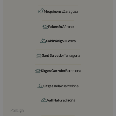
Mequinenza
Zaragoza
Palamós
Gérone
Sabiñánigo
Huesca
Sant Salvador
Tarragona
Sitges Garrofer
Barcelona
Sitges Relax
Barcelona
Vall Natura
Girona
Portugal