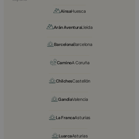
Aínsa
Huesca
Arán Aventura
Lleida
Barcelona
Barcelona
Camino
A Coruña
Chilches
Castellón
Gandía
Valencia
La Franca
Asturias
Luarca
Asturias