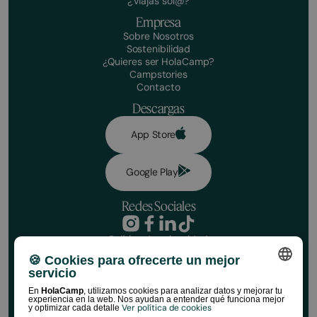
¿Viajas sol@?
Empresa
Sobre Nosotros
Sostenibilidad
¿Quieres ser HolaCamp?
Campstories
Contacto
Descargas
App Store
Google Play
Redes Sociales
Política de privacidad
Condiciones de reserva
🍪 Cookies para ofrecerte un mejor
Aviso legal
servicio
Política de redes sociales
Política de cookies
SPANISH
En
HolaCamp
, utilizamos cookies para analizar datos y mejorar tu
experiencia en la web. Nos ayudan a entender qué funciona mejor
Normativa de Tiendas HolaCamp
Ver política de cookies
y optimizar cada detalle
©HolaCamp | Todos los derechos reservados
ENGLISH