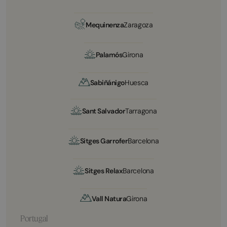
Mequinenza
Zaragoza
Palamós
Girona
Sabiñánigo
Huesca
Sant Salvador
Tarragona
Sitges Garrofer
Barcelona
Sitges Relax
Barcelona
Vall Natura
Girona
Portugal