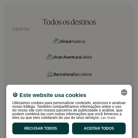
Todos os destinos
Espanha
Aínsa
Huesca
Aran Aventura
Lleida
Barcelona
Barcelona
Camino
A Coruña
🍪 Este website usa cookies
Utilizamos cookies para personalizar conteúdo, anúncios e analisar
nosso tráfego. Também compartilhamos informações sobre o uso
SPANISH
Chilches
Castellón
do nosso site com nossos parceiros de publicidade e análise, que
podem combiná-las com outras informações que você forneceu a
Ler mais
eles ou que eles coletaram do uso de seus serviços.
ENGLISH
Gandía
Valencia
RECUSAR TODOS
ACEITAR TODOS
CATALAN