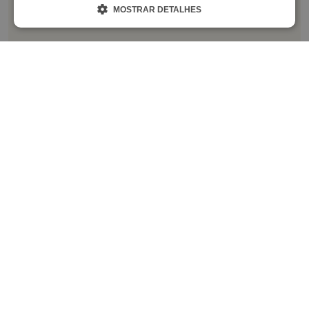
FRENCH
MOSTRAR DETALHES
La Franca
Asturias
PORTUGUESE
DUTCH
Luarca
Asturias
GERMAN
Mequinenza
Zaragoza
Palamós
Girona
Sabiñánigo
Huesca
Sant Salvador
Tarragona
Sitges Garrofer
Barcelona
Sitges Relax
Barcelona