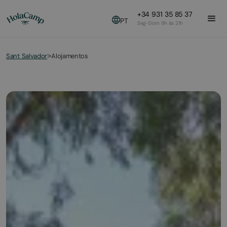
+34 931 35 85 37
PT
Seg-Dom 9h às 21h
Sant Salvador
Alojamentos
>