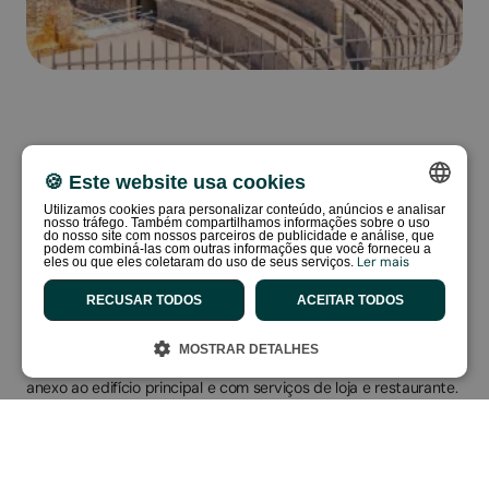
🍪 Este website usa cookies
Casa de Pau Casals - museu
Utilizamos cookies para personalizar conteúdo, anúncios e analisar
nosso tráfego. Também compartilhamos informações sobre o uso
SPANISH
O Museu Pau Casals está localizado na casa de veraneio que
do nosso site com nossos parceiros de publicidade e análise, que
Pablo Casals decidiu construir na praia de Sant Salvador, no
podem combiná-las com outras informações que você forneceu a
Ler mais
eles ou que eles coletaram do uso de seus serviços.
ENGLISH
município de Vendrell. Sua visita permitirá que você descubra a
vida e o legado humano de um dos músicos mais importantes
RECUSAR TODOS
ACEITAR TODOS
CATALAN
do século XX e, ao mesmo tempo, desfrute de um espaço
histórico com vista para o Mar Mediterrâneo.
FRENCH
Localizado a menos de uma hora de Barcelona e a apenas vinte
MOSTRAR DETALHES
minutos de Tarragona, possui um magnífico jardim neoclássico
PORTUGUESE
anexo ao edifício principal e com serviços de loja e restaurante.
O Museu oferece um programa estável de atividades e
DUTCH
exposições voltadas para todos os públicos ao longo do ano.
GERMAN