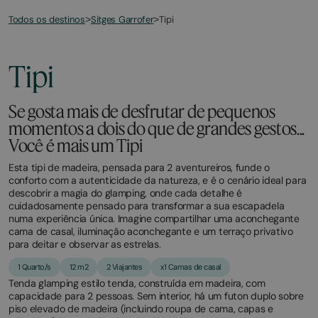
Todos os destinos
Tipi
>
Sitges Garrofer
>
March
November
2,
2,
2026
2025
Tipi
Se gosta mais de desfrutar de pequenos
momentos a dois do que de grandes gestos...
Você é mais um Tipi
Esta tipi de madeira, pensada para 2 aventureiros, funde o
conforto com a autenticidade da natureza, e é o cenário ideal para
descobrir a magia do glamping, onde cada detalhe é
cuidadosamente pensado para transformar a sua escapadela
numa experiência única. Imagine compartilhar uma aconchegante
cama de casal, iluminação aconchegante e um terraço privativo
para deitar e observar as estrelas.
1 Quarto/s
12 m2
2 Viajantes
x1 Camas de casal
Tenda glamping estilo tenda, construída em madeira, com
capacidade para 2 pessoas. Sem interior, há um futon duplo sobre
piso elevado de madeira (incluindo roupa de cama, capas e