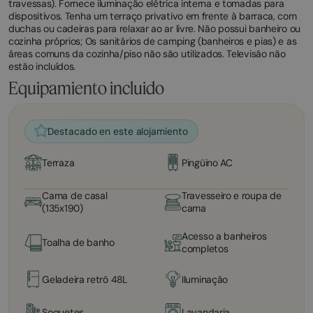
travessas). Fornece iluminação elétrica interna e tomadas para
dispositivos. Tenha um terraço privativo em frente à barraca, com
duchas ou cadeiras para relaxar ao ar livre. Não possui banheiro ou
cozinha próprios; Os sanitários de camping (banheiros e pias) e as
áreas comuns da cozinha/piso não são utilizados. Televisão não
estão incluídos.
Equipamiento incluido
Destacado en este alojamiento
Terraza
Pingüino AC
Cama de casal
Travesseiro e roupa de
(135x190)
cama
Acesso a banheiros
Toalha de banho
completos
Geladeira retrô 48L
Iluminação
Soquetes
Lavandaria