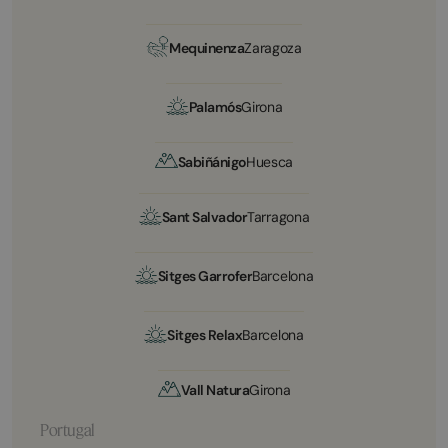
Mequinenza
Zaragoza
Palamós
Girona
Sabiñánigo
Huesca
Sant Salvador
Tarragona
Sitges Garrofer
Barcelona
Sitges Relax
Barcelona
Vall Natura
Girona
Portugal