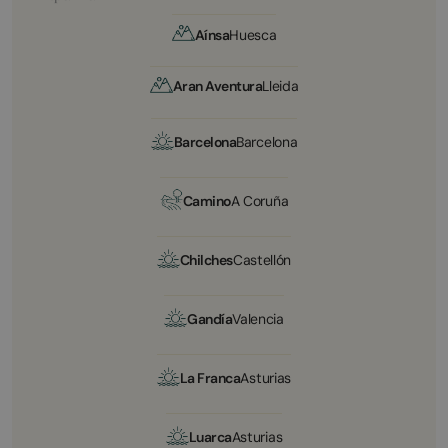
Aínsa
Huesca
Aran Aventura
Lleida
Barcelona
Barcelona
Camino
A Coruña
Chilches
Castellón
Gandía
Valencia
La Franca
Asturias
Luarca
Asturias