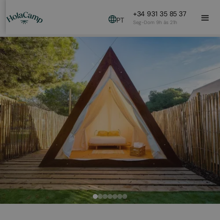
+34 931 35 85 37
PT
Seg-Dom 9h às 21h