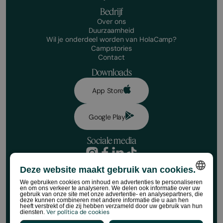
Bedrijf
Over ons
Duurzaamheid
Wil je onderdeel worden van HolaCamp?
Campstories
Contact
Downloads
App Store
Google Play
Sociale media
Privacybeleid
Deze website maakt gebruik van cookies.
Boekingsvoorwaarden
Reserveer nu!
Juridische kennisgeving
We gebruiken cookies om inhoud en advertenties te personaliseren
en om ons verkeer te analyseren. We delen ook informatie over uw
Socialemediabeleid
SPANISH
Datums
gebruik van onze site met onze advertentie- en analysepartners, die
Cookiebeleid
deze kunnen combineren met andere informatie die u aan hen
heeft verstrekt of die zij hebben verzameld door uw gebruik van hun
ENGLISH
Regels voor HolaCamp-winkels
Ver política de cookies
diensten.
Nº de viajer@s
©HolaCamp | Alle rechten voorbehouden