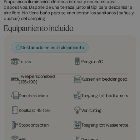
Proporciona iluminación eléctrica interior y enchufes para
dispositivos. Dispone de una terraza junto al tipi para descansar al
aire libre. No tiene baño pero se encuentran los sanitarios (baños y
duchas) del camping.
Equipamiento incluido
Destacado en este alojamiento
Terras
Penguin AC
Tweepersoonsbed
Kussen en beddengoed
(135x190)
Douchedoeken
Toegang tot badkamers
Koelkast 48 liter
Verlichting
Stopcontacten
Toegang tot wasserette
Wifi
Parkeren