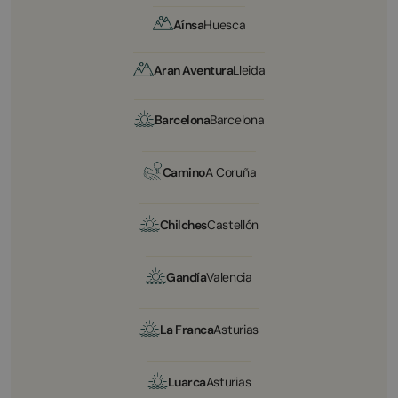
Aínsa
Huesca
Aran Aventura
Lleida
Barcelona
Barcelona
Camino
A Coruña
Chilches
Castellón
Gandía
Valencia
La Franca
Asturias
Luarca
Asturias