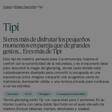
Todos
Tipi
>
Sitges Garrofer
>
March
November
2,
2,
2026
2025
Tipi
Si eres más de disfrutar los pequeños
momentos en pareja que de grandes
gestos… Eres más de Tipi
Este tipi de madera, pensado para 2 aventurer@s, fusiona el
confort con la autenticidad de la naturaleza, y es el escenario ideal
para descubrir la magia del glamping, donde cada detalle está
cuidadosamente diseñado para convertir tu escapada en una
experiencia única. Imagina compartir una acogedora cama de
matrimonio, iluminación cálida, y una terraza privada para tumbaros
a ver las estrellas.
1 Kamer(s)
12 m2
2 Reizigers
x1 tweepersoonsbedden
Tienda glamping estilo Tip con capacidad para 2 personas. En su
interior cuenta con cama doble tipo futón en el suelo elevado de
madera (incluye sábanas, mantas, almohadas y toallas).