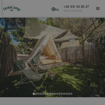
+34 931 35 85 37
NL
Ma-Zo 9u tot 21u