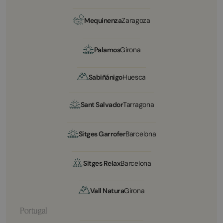
Mequinenza
Zaragoza
Palamos
Girona
Sabiñánigo
Huesca
Sant Salvador
Tarragona
Sitges Garrofer
Barcelona
Sitges Relax
Barcelona
Vall Natura
Girona
Portugal