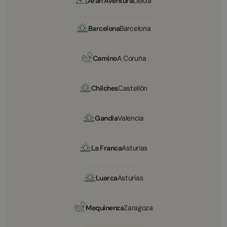
Aran Aventura
Lleida
Barcelona
Barcelona
Camino
A Coruña
Chilches
Castellón
Gandía
Valencia
La Franca
Asturias
Luarca
Asturias
Mequinenza
Zaragoza