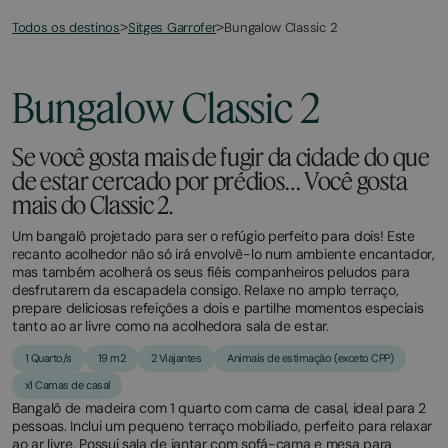
Todos os destinos
Bungalow Classic 2
>
Sitges Garrofer
>
March
November
2,
2,
2026
2025
Bungalow Classic 2
Se você gosta mais de fugir da cidade do que
de estar cercado por prédios… Você gosta
mais do Classic 2.
Um bangalô projetado para ser o refúgio perfeito para dois! Este
recanto acolhedor não só irá envolvê-lo num ambiente encantador,
mas também acolherá os seus fiéis companheiros peludos para
desfrutarem da escapadela consigo. Relaxe no amplo terraço,
prepare deliciosas refeições a dois e partilhe momentos especiais
tanto ao ar livre como na acolhedora sala de estar.
1 Quarto/s
19 m2
2 Viajantes
Animais de estimação (exceto CPP)
x1 Camas de casal
Bangalô de madeira com 1 quarto com cama de casal, ideal para 2
pessoas. Inclui um pequeno terraço mobiliado, perfeito para relaxar
ao ar livre. Possui sala de jantar com sofá-cama e mesa para