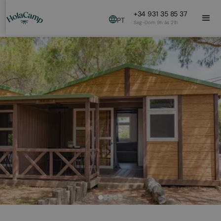
+34 931 35 85 37
PT
Seg-Dom 9h às 21h