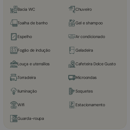
Bacia WC
Chuveiro
Toalha de banho
Gel e shampoo
Espelho
Ar condicionado
Fogão de indução
Geladeira
Louça e utensílios
Cafeteira Dolce Gusto
Torradeira
Microondas
Iluminação
Soquetes
Wifi
Estacionamento
Guarda-roupa