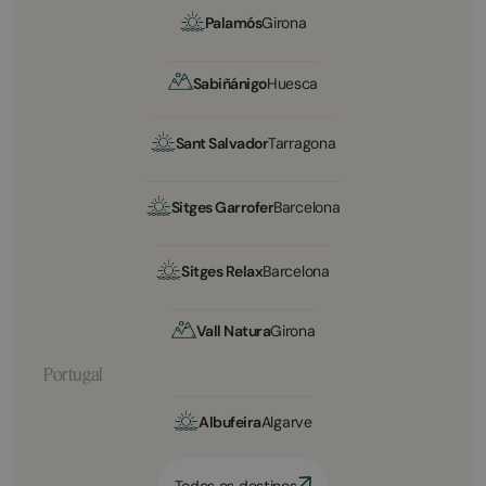
Palamós
Girona
Sabiñánigo
Huesca
Sant Salvador
Tarragona
Sitges Garrofer
Barcelona
Sitges Relax
Barcelona
Vall Natura
Girona
Portugal
Albufeira
Algarve
Todos os destinos