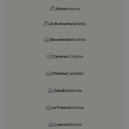
Aínsa
Huesca
Arán Aventura
Lleida
Barcelona
Barcelona
Camino
A Coruña
Chilches
Castellón
Gandía
Valencia
La Franca
Asturias
Luarca
Asturias