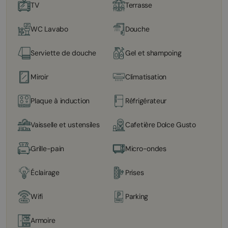
TV
Terrasse
WC Lavabo
Douche
Serviette de douche
Gel et shampoing
Miroir
Climatisation
Plaque à induction
Réfrigérateur
Vaisselle et ustensiles
Cafetière Dolce Gusto
Grille-pain
Micro-ondes
Éclairage
Prises
Wifi
Parking
Armoire