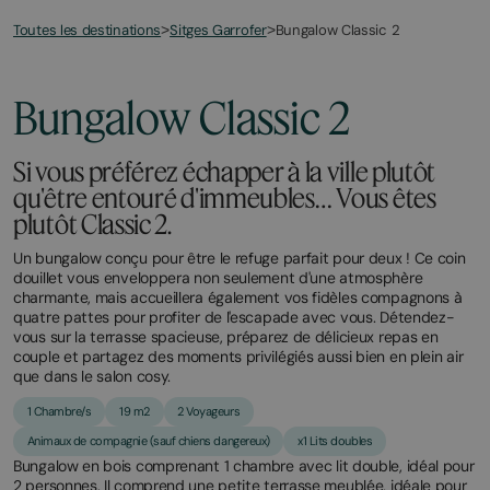
Toutes les destinations
Bungalow Classic 2
>
Sitges Garrofer
>
March
November
2,
2,
2026
2025
Bungalow Classic 2
Si vous préférez échapper à la ville plutôt
qu'être entouré d'immeubles… Vous êtes
plutôt Classic 2.
Un bungalow conçu pour être le refuge parfait pour deux ! Ce coin
douillet vous enveloppera non seulement d'une atmosphère
charmante, mais accueillera également vos fidèles compagnons à
quatre pattes pour profiter de l'escapade avec vous. Détendez-
vous sur la terrasse spacieuse, préparez de délicieux repas en
couple et partagez des moments privilégiés aussi bien en plein air
que dans le salon cosy.
1 Chambre/s
19 m2
2 Voyageurs
Animaux de compagnie (sauf chiens dangereux)
x1 Lits doubles
Bungalow en bois comprenant 1 chambre avec lit double, idéal pour
2 personnes. Il comprend une petite terrasse meublée, idéale pour