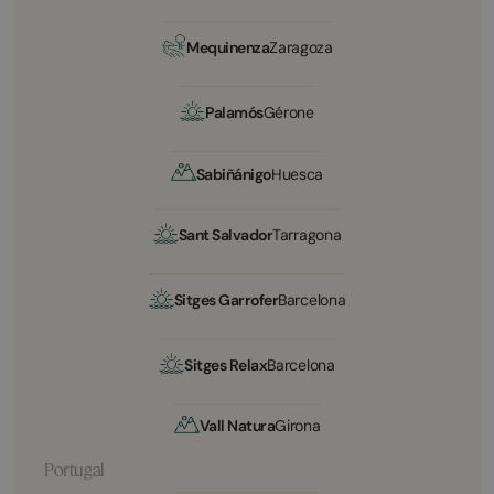
Mequinenza
Zaragoza
Palamós
Gérone
Sabiñánigo
Huesca
Sant Salvador
Tarragona
Sitges Garrofer
Barcelona
Sitges Relax
Barcelona
Vall Natura
Girona
Portugal