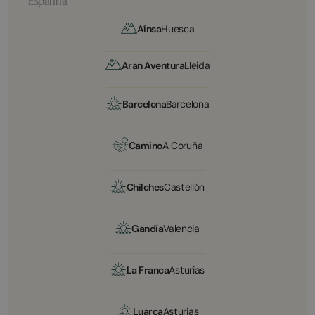
Espanha
Aínsa
Huesca
Aran Aventura
Lleida
Barcelona
Barcelona
Camino
A Coruña
Chilches
Castellón
Gandía
Valencia
La Franca
Asturias
Luarca
Asturias