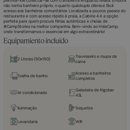
permite-lhe conectar-se com o ambiente enquanto relaxa. Embora
não tenha banheiro próprio, o quarto quádruplo oferece fácil
acesso aos banheiros comunitários. Localizada a poucos passos do
restaurante e com acesso rápido à praia, a Cabine 4 é a opção
perfeita para quem procura férias autênticas e cheias de
#CampStories na melhor companhia. Bem-vindo ao HolaCamp,
onde transformamos o essencial em algo extraordinário!
Equipamiento incluido
Travesseiro e roupa de
2 Literas (90x190)
cama
Acesso a banheiros
Toalha de banho
completos
Geladeira de frigobar
Ar condicionado
43L
Iluminação
Soquetes
Lavandaria
Wifi