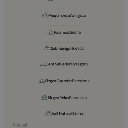
Mequinenza
Zaragoza
Palamós
Girona
Sabiñánigo
Huesca
Sant Salvador
Tarragona
Sitges Garrofer
Barcelona
Sitges Relax
Barcelona
Vall Natura
Girona
Portugal