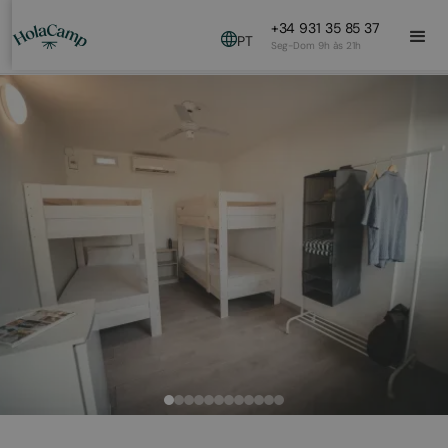
+34 931 35 85 37
PT
Seg-Dom 9h às 21h