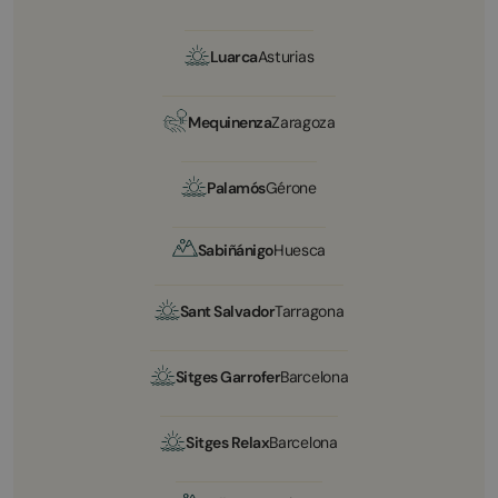
Luarca
Asturias
Mequinenza
Zaragoza
Palamós
Gérone
Sabiñánigo
Huesca
Sant Salvador
Tarragona
Sitges Garrofer
Barcelona
Sitges Relax
Barcelona