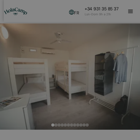
+34 931 35 85 37
FR
Lun-Dom 9h a 21h