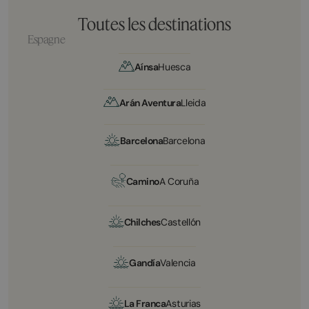
Toutes les destinations
Espagne
Aínsa
Huesca
Arán Aventura
Lleida
Barcelona
Barcelona
Camino
A Coruña
Chilches
Castellón
Gandía
Valencia
La Franca
Asturias