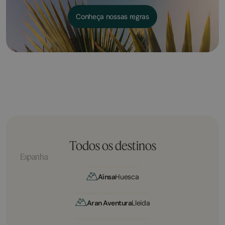
Conheça nossas regras
Todos os destinos
Espanha
Aínsa
Huesca
Aran Aventura
Lleida