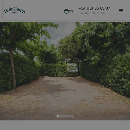
+34 931 35 85 37
PT
Seg-Dom 9h às 21h