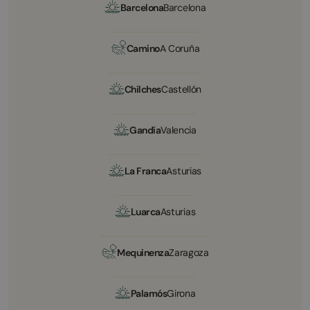
Barcelona
Barcelona
Camino
A Coruña
Chilches
Castellón
Gandía
Valencia
La Franca
Asturias
Luarca
Asturias
Mequinenza
Zaragoza
Palamós
Girona