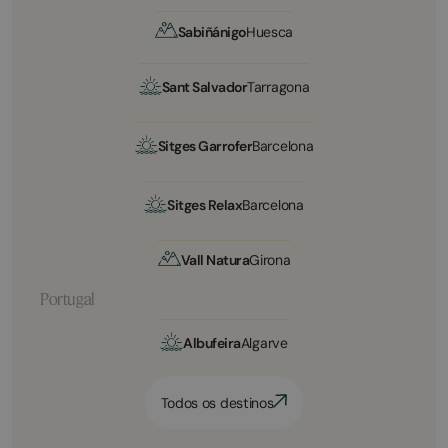
Sabiñánigo
Huesca
Sant Salvador
Tarragona
Sitges Garrofer
Barcelona
Sitges Relax
Barcelona
Vall Natura
Girona
Portugal
Albufeira
Algarve
Todos os destinos