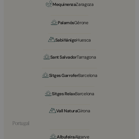
Mequinenza
Zaragoza
Palamós
Gérone
Sabiñánigo
Huesca
Sant Salvador
Tarragona
Sitges Garrofer
Barcelona
Sitges Relax
Barcelona
Vall Natura
Girona
Portugal
Albufeira
Algarve