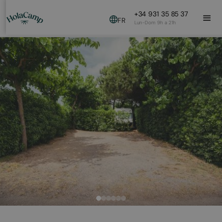
+34 931 35 85 37
FR
Lun-Dom 9h a 21h