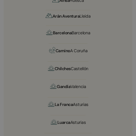
Aínsa
Huesca
Arán Aventura
Lleida
Barcelona
Barcelona
Camino
A Coruña
Chilches
Castellón
Gandía
Valencia
La Franca
Asturias
Luarca
Asturias