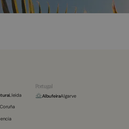
Portugal
tura
Lleida
Albufeira
Algarve
 Coruña
lencia