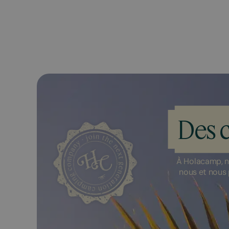
Des 
À Holacamp, n
nous et nous 