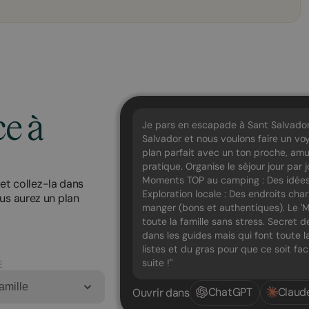
ce à
Je pars en escapade à Sant Salvado
Salvador et nous voulons faire un v
plan parfait avec un ton proche, amu
pratique. Organise le séjour jour par j
Moments TOP au camping : Des idées p
 et collez-la dans
Exploration locale : Des endroits ch
us aurez un plan
manger (bons et authentiques). Le 'M
toute la famille sans stress. Secret d
dans les guides mais qui font toute la
listes et du gras pour que ce soit fa
suite !"
E
amille
ChatGPT
Claud
Ouvrir dans