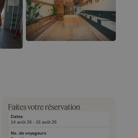
March
November
Faites votre réservation
23,
2,
2026
2025
Dates
No. de voyageurs