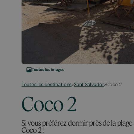
Toutes les images
Toutes les destinations
Sant Salvador
Coco 2
>
>
March
November
Coco 2
23,
2,
2026
2025
Si vous préférez dormir près de la plage
Coco 2 !