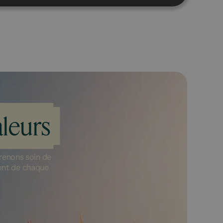
leurs
renons soin de
font de chaque