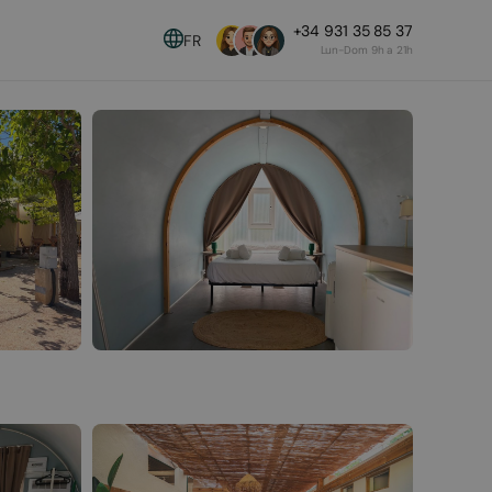
+34 931 35 85 37
FR
Lun-Dom 9h a 21h