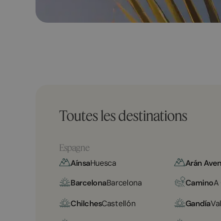
Toutes les destinations
Espagne
Aínsa
Huesca
Arán Aven
Barcelona
Barcelona
Camino
A
Chilches
Castellón
Gandía
Va