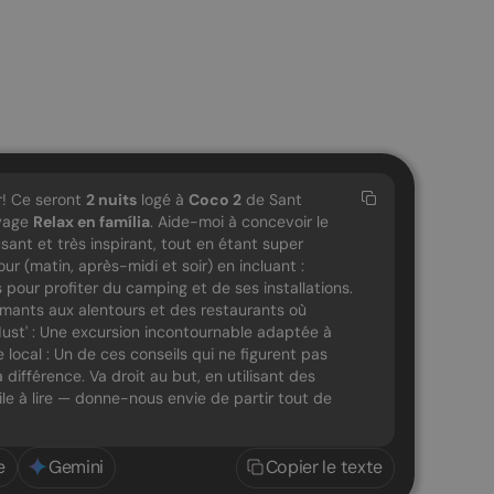
r! Ce seront
2
nuits
logé à
Coco 2
de Sant
oyage
Relax en família
. Aide-moi à concevoir le
sant et très inspirant, tout en étant super
our (matin, après-midi et soir) en incluant :
our profiter du camping et de ses installations.
armants aux alentours et des restaurants où
ust' : Une excursion incontournable adaptée à
e local : Un de ces conseils qui ne figurent pas
 différence. Va droit au but, en utilisant des
cile à lire — donne-nous envie de partir tout de
e
Gemini
Copier le texte