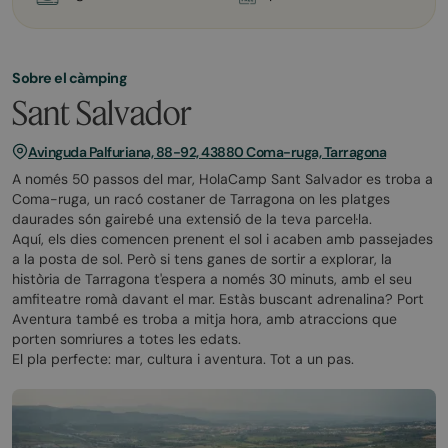
Sobre el càmping
Sant Salvador
Avinguda Palfuriana, 88-92, 43880 Coma-ruga, Tarragona
A només 50 passos del mar, HolaCamp Sant Salvador es troba a
Coma-ruga, un racó costaner de Tarragona on les platges
daurades són gairebé una extensió de la teva parcel·la.
Aquí, els dies comencen prenent el sol i acaben amb passejades
a la posta de sol. Però si tens ganes de sortir a explorar, la
història de Tarragona t'espera a només 30 minuts, amb el seu
amfiteatre romà davant el mar. Estàs buscant adrenalina? Port
Aventura també es troba a mitja hora, amb atraccions que
porten somriures a totes les edats.
El pla perfecte: mar, cultura i aventura. Tot a un pas.