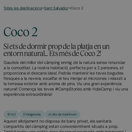
Totes les destinacions
Coco 2
>
Sant Salvador
>
March
November
23,
2,
2026
2025
Coco 2
Si ets de dormir prop de la platja en un
entorn natural... Ets més de Coco 2!
Gaudeix del millor del càmping enmig de la natura sense renunciar
a la comoditat. La nostra habitació, perfecta per a 2 persones, et
proporciona el descans ideal. Podràs mantenir les teves begudes
fresques a la nevera, escalfar el teu menjar al microones i relaxa't a
la terrassa exterior amb aroma de pins. Viu una gran experiència
natural! Comença les teves #CampStories amb HolaCamp i viu una
experiència extraordinària!
10 m2
2 Viatgers/es
x1 Llits de matrimoni
Aquest allotjament no disposa de bany privat, els sanitaris
compartits del càmping estan convenientment situats a prop.
També inclou una petita zona de servei equipada amb microones i