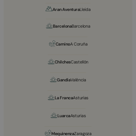
Aran Aventura
Lleida
Barcelona
Barcelona
Camino
A Coruña
Chilches
Castellón
Gandía
València
La Franca
Asturias
Luarca
Asturias
Mequinenza
Zaragoza