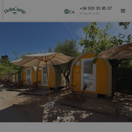
+34 931 35 85 37
CA
Dl-Dg 9h a 21h