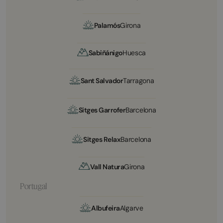
Palamós
Girona
Sabiñánigo
Huesca
Sant Salvador
Tarragona
Sitges Garrofer
Barcelona
Sitges Relax
Barcelona
Vall Natura
Girona
Portugal
Albufeira
Algarve