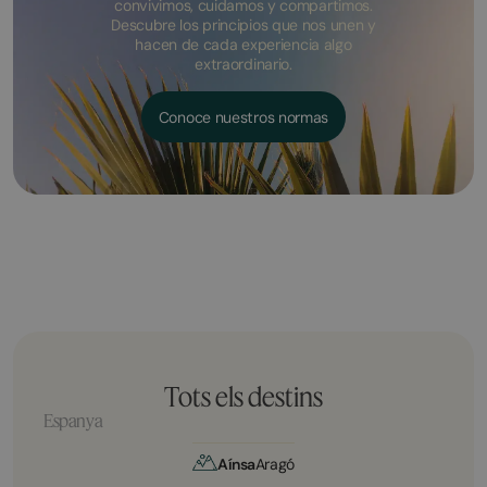
convivimos, cuidamos y compartimos.
Descubre los principios que nos unen y
hacen de cada experiencia algo
extraordinario.
Conoce nuestros normas
Tots els destins
Espanya
Aínsa
Aragó