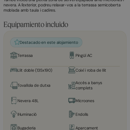
nevera. A l'exterior, podreu relaxar-vos a la terrassa semicoberta
moblada amb taula i cadires.
Equipamiento incluido
Destacado en este alojamiento
Terrassa
Pingüí AC
Llit doble (135x190)
Coixí i roba de llit
Accés a banys
Tovallola de dutxa
complets
Nevera 48L
Microones
Il·luminació
Endolls
Bugaderia
Aparcament