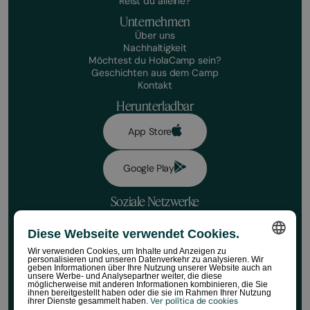
Reist du alleine?
Unternehmen
Über uns
Nachhaltigkeit
Möchtest du HolaCamp sein?
Geschichten aus dem Camp
Kontakt
Herunterladbar
App Store
Google Play
Soziale Netzwerke
Diese Webseite verwendet Cookies.
Datenschutzrichtlinie
Buchungsbedingungen
Jetzt buchen!
Wir verwenden Cookies, um Inhalte und Anzeigen zu
Haftungsausschluss
personalisieren und unseren Datenverkehr zu analysieren. Wir
SPANISH
geben Informationen über Ihre Nutzung unserer Website auch an
Richtlinien für soziale Medien
Fechas
unsere Werbe- und Analysepartner weiter, die diese
Cookie-Richtlinie
möglicherweise mit anderen Informationen kombinieren, die Sie
ENGLISH
ihnen bereitgestellt haben oder die sie im Rahmen Ihrer Nutzung
Regeln für den HolaCamp Store
Ver política de cookies
ihrer Dienste gesammelt haben.
Nº de viajer@s
©HolaCamp | Alle Rechte vorbehalten