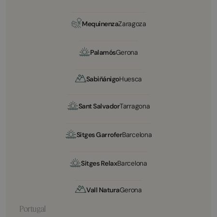
Mequinenza
Zaragoza
Palamós
Gerona
Sabiñánigo
Huesca
Sant Salvador
Tarragona
Sitges Garrofer
Barcelona
Sitges Relax
Barcelona
Vall Natura
Gerona
Portugal