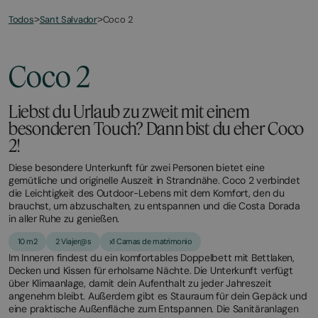
Todos
Coco 2
>
Sant Salvador
>
March
November
23,
2,
2026
2025
Coco 2
Liebst du Urlaub zu zweit mit einem
besonderen Touch? Dann bist du eher Coco
2!
Diese besondere Unterkunft für zwei Personen bietet eine
gemütliche und originelle Auszeit in Strandnähe. Coco 2 verbindet
die Leichtigkeit des Outdoor-Lebens mit dem Komfort, den du
brauchst, um abzuschalten, zu entspannen und die Costa Dorada
in aller Ruhe zu genießen.
10 m2
2 Viajer@s
x1 Camas de matrimonio
Im Inneren findest du ein komfortables Doppelbett mit Bettlaken,
Decken und Kissen für erholsame Nächte. Die Unterkunft verfügt
über Klimaanlage, damit dein Aufenthalt zu jeder Jahreszeit
angenehm bleibt. Außerdem gibt es Stauraum für dein Gepäck und
eine praktische Außenfläche zum Entspannen. Die Sanitäranlagen