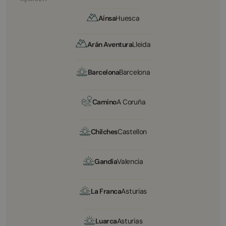
Aínsa
Huesca
Arán Aventura
Lleida
Barcelona
Barcelona
Camino
A Coruña
Chilches
Castellon
Gandía
Valencia
La Franca
Asturias
Luarca
Asturias