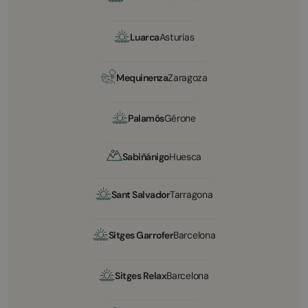
Luarca
Asturias
Mequinenza
Zaragoza
Palamós
Gérone
Sabiñánigo
Huesca
Sant Salvador
Tarragona
Sitges Garrofer
Barcelona
Sitges Relax
Barcelona