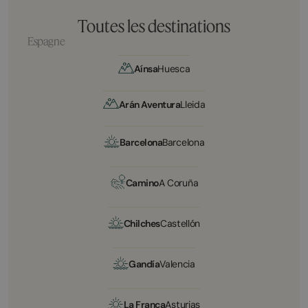
Toutes les destinations
Espagne
Aínsa
Huesca
Arán Aventura
Lleida
Barcelona
Barcelona
Camino
A Coruña
Chilches
Castellón
Gandía
Valencia
La Franca
Asturias