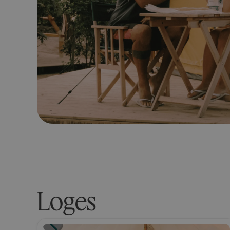
Loges
Glamping