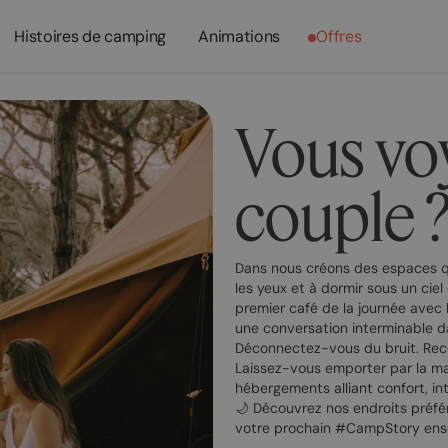
Histoires de camping
Animations
Offres
Vous vo
couple 
Dans
nous créons des espaces qu
les yeux et à dormir sous un ciel ét
premier café de la journée avec l
une conversation interminable d
Déconnectez-vous du bruit. Rec
Laissez-vous emporter par la m
hébergements alliant confort, in
🌙 Découvrez nos endroits préfér
votre prochain #CampStory ens