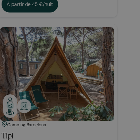
À partir de 45 €/nuit
Glamping
x1
x2
Camping Barcelona
Tipi