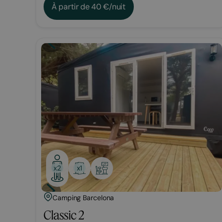
À partir de 40 €/nuit
Bungalow
x1
x2
Camping Barcelona
Classic 2