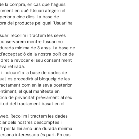
 de la compra, en cas que hagués
ment en què l'Usuari afegeixi el
perior a cinc dies. La base de
pra del producte pel qual l'Usuari ha
ari recollim i tractem les seves
 conservarem mentre l'usuari no
a durada mínima de 3 anys. La base de
d'acceptació de la nostra política de
té dret a revocar el seu consentiment
eva retirada.
i incloure'l a la base de dades de
al, es procedirà al bloqueig de les
 tractament com en la seva posterior
entiment, el qual manifesta en
ítica de privacitat prèviament al seu
citud del tractament basat en el
 web. Recollim i tractem les dades
ciar dels nostres descomptes i
t per la llei amb una durada mínima
 persona interessada és part. En cas