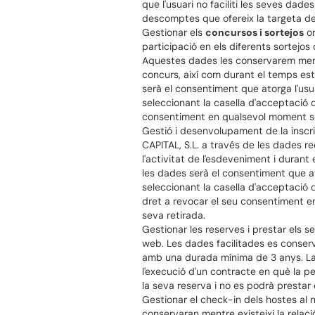
que l'usuari no faciliti les seves dade
descomptes que ofereix la targeta d
Gestionar els
concursos i sortejos
or
participació en els diferents sortejo
Aquestes dades les conservarem mentr
concurs, així com durant el temps est
serà el consentiment que atorga l'usua
seleccionant la casella d'acceptació de
consentiment en qualsevol moment sens
Gestió i desenvolupament de la inscri
CAPITAL, S.L. a través de les dades r
l'activitat de l'esdeveniment i duran
les dades serà el consentiment que ato
seleccionant la casella d'acceptació d
dret a revocar el seu consentiment en
seva retirada.
Gestionar les reserves i prestar els s
web. Les dades facilitades es conserva
amb una durada mínima de 3 anys. La b
l'execució d'un contracte en què la pe
la seva reserva i no es podrà prestar el
Gestionar el check-in dels hostes al 
conservaran mentre existeixi la relac