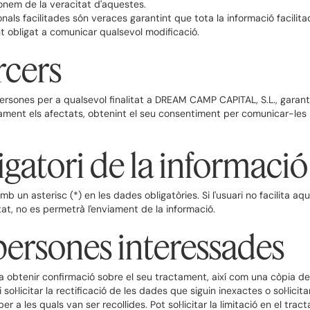
onem de la veracitat d'aquestes.
nals facilitades són veraces garantint que tota la informació facilit
t obligat a comunicar qualsevol modificació.
rcers
s persones per a qualsevol finalitat a DREAM CAMP CAPITAL, S.L., gar
iament els afectats, obtenint el seu consentiment per comunicar-les i
gatori de la informació 
b un asterisc (*) en les dades obligatòries. Si l'usuari no facilita a
tat, no es permetrà l'enviament de la informació.
 persones interessades
 a obtenir confirmació sobre el seu tractament, així com una còpia d
 sol·licitar la rectificació de les dades que siguin inexactes o sol·lici
 per a les quals van ser recollides. Pot sol·licitar la limitació en el t