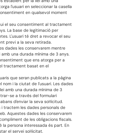
 establert per la llei amb una
ga l'usuari en seleccionar la casella
eu consentiment en qualsevol moment
qui el seu consentiment al tractament
nys. La base de legitimació per
es. L'usuari té dret a revocar el seu
t previ a la seva retirada.
estes dades les conservarem mentre
lei amb una durada mínima de 3 anys.
l consentiment que ens atorga per a
del tractament basat en el
uaris que seran publicats a la pàgina
 nom i la ciutat de l'usuari. Les dades
a llei amb una durada mínima de 3
trar-se a través del formulari
bans d'enviar la seva sol·licitud.
m i tractem les dades personals de
l web. Aquestes dades les conservarem
 compliment de les obligacions fiscals.
 la persona interessada és part. En
 el servei sol·licitat.