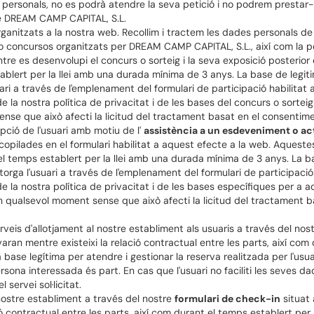
s personals, no es podrà atendre la seva petició i no podrem prestar-li 
e DREAM CAMP CAPITAL, S.L.
ganitzats a la nostra web. Recollim i tractem les dades personals de 
s o concursos organitzats per DREAM CAMP CAPITAL, S.L., així com la 
e es desenvolupi el concurs o sorteig i la seva exposició posterior
ablert per la llei amb una durada mínima de 3 anys. La base de legi
ri a través de l'emplenament del formulari de participació habilitat 
 la nostra política de privacitat i de les bases del concurs o sorteig.
e que això afecti la licitud del tractament basat en el consentimen
pció de l'usuari amb motiu de l'
assistència a un esdeveniment o ac
ecopilades en el formulari habilitat a aquest efecte a la web. Aques
t el temps establert per la llei amb una durada mínima de 3 anys. La 
rga l'usuari a través de l'emplenament del formulari de participació 
e la nostra política de privacitat i de les bases específiques per a aq
 qualsevol moment sense que això afecti la licitud del tractament b
erveis d'allotjament al nostre establiment als usuaris a través del nos
ran mentre existeixi la relació contractual entre les parts, així com d
ase legítima per atendre i gestionar la reserva realitzada per l'usua
rsona interessada és part. En cas que l'usuari no faciliti les seves d
 servei sol·licitat.
nostre establiment a través del nostre
formulari de check-in
situat 
ió contractual entre les parts, així com durant el temps establert per