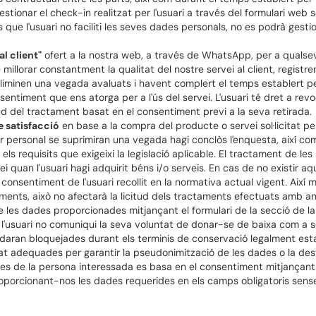
estionar el check-in realitzat per l'usuari a través del formulari web 
 que l'usuari no faciliti les seves dades personals, no es podrà gesti
al client"
ofert a la nostra web, a través de WhatsApp, per a qualse
illorar constantment la qualitat del nostre servei al client, registrem 
 s'eliminen una vegada avaluats i havent complert el temps establert 
sentiment que ens atorga per a l'ús del servei. L'usuari té dret a re
ud del tractament basat en el consentiment previ a la seva retirada.
 satisfacció
en base a la compra del producte o servei sol·licitat per 
r personal se suprimiran una vegada hagi conclòs l'enquesta, així com
r els requisits que exigeixi la legislació aplicable. El tractament de l
vei quan l'usuari hagi adquirit béns i/o serveis. En cas de no existir aq
nsentiment de l'usuari recollit en la normativa actual vigent. Així ma
ents, això no afectarà la licitud dels tractaments efectuats amb ant
de les dades proporcionades mitjançant el formulari de la secció de 
'usuari no comuniqui la seva voluntat de donar-se de baixa com a so
ardaran bloquejades durant els terminis de conservació legalment est
t adequades per garantir la pseudonimització de les dades o la dest
es de la persona interessada es basa en el consentiment mitjançant l
proporcionant-nos les dades requerides en els camps obligatoris sens