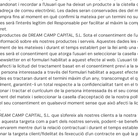
ndonat i recordar a l'Usuari que ha deixat un producte a la cistella
 adreça de correu electrònic. Les dades seran conservades des del mo
ompra fins al moment en què confirmi la mateixa per un termini no su
s serà l'interès legítim del Responsable per facilitar al màxim la com
ret.
productes de DREAM CAMP CAPITAL, S.L. Sota el consentiment de l'usu
nformació sobre els nostres productes i serveis. Aquestes dades les
ment de les mateixes i durant el temps establert per la llei amb un
s serà el consentiment que atorga l'usuari en seleccionar la casella 
newsletter en el formulari habilitat a aquest efecte al web. L'usuari 
ecti la licitud del tractament basat en el consentiment previ a la s
persona interessada a través del formulari habilitat a aquest efecte 
s es tractaran durant el termini màxim d'un any, transcorregut el qu
ment, garantint-li un total respecte a la confidencialitat tant en el
onar i tractar el currículum de la persona interessada és el seu cons
ment del mateix i seleccionar la casella d'acceptació de la nostra pol
 el seu consentiment en qualsevol moment sense que això afecti la li
.
EAM CAMP CAPITAL, S.L. que s'ofereix als nostres clients a la nostra
e aquesta targeta com a part dels nostres serveis, podent-se benefi
rvarem mentre duri la relació contractual i durant el temps establer
nar la targeta client/fidelitat és l'execució d'un contracte en què la