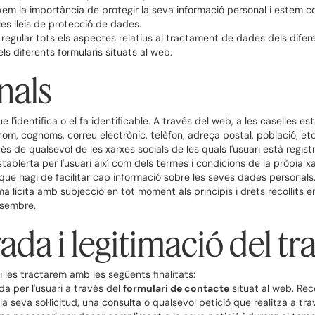
em la importància de protegir la seva informació personal i estem
les lleis de protecció de dades.
 regular tots els aspectes relatius al tractament de dades dels difer
s diferents formularis situats al web.
nals
l'identifica o el fa identificable. A través del web, a les caselles est
nom, cognoms, correu electrònic, telèfon, adreça postal, població, et
s de qualsevol de les xarxes socials de les quals l'usuari està registr
ablerta per l'usuari així com dels termes i condicions de la pròpia xa
a que hagi de facilitar cap informació sobre les seves dades personals.
a lícita amb subjecció en tot moment als principis i drets recollits 
esembre.
rada i legitimació del t
 les tractarem amb les següents finalitats:
ada per l'usuari a través del
formulari de contacte
situat al web. Rec
 la seva sol·licitud, una consulta o qualsevol petició que realitza a t