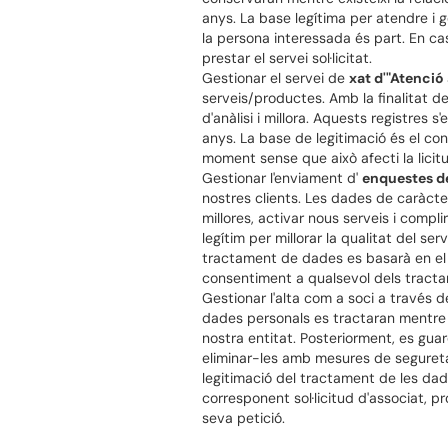
anys. La base legítima per atendre i g
la persona interessada és part. En cas
prestar el servei sol·licitat.
Gestionar el servei de
xat d'"Atenció 
serveis/productes. Amb la finalitat de m
d'anàlisi i millora. Aquests registres
anys. La base de legitimació és el con
moment sense que això afecti la licit
Gestionar l'enviament d'
enquestes de
nostres clients. Les dades de caràcte
millores, activar nous serveis i compli
legítim per millorar la qualitat del ser
tractament de dades es basarà en el co
consentiment a qualsevol dels tractam
Gestionar l'alta com a soci a través 
dades personals es tractaran mentre l
nostra entitat. Posteriorment, es gu
eliminar-les amb mesures de segureta
legitimació del tractament de les dad
corresponent sol·licitud d'associat, 
seva petició.