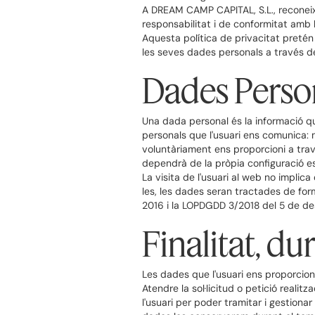
A DREAM CAMP CAPITAL, S.L., reconeix
responsabilitat i de conformitat amb 
Aquesta política de privacitat pretén
les seves dades personals a través del
Dades Perso
Una dada personal és la informació que 
personals que l'usuari ens comunica: 
voluntàriament ens proporcioni a travé
dependrà de la pròpia configuració est
La visita de l'usuari al web no implic
les, les dades seran tractades de form
2016 i la LOPDGDD 3/2018 del 5 de d
Finalitat, du
Les dades que l'usuari ens proporcioni
Atendre la sol·licitud o petició realitz
l'usuari per poder tramitar i gestionar