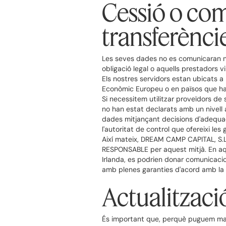
Cessió o com
transferènci
Les seves dades no es comunicaran ni 
obligació legal o aquells prestadors
Els nostres servidors estan ubicats a
Econòmic Europeu o en països que ha
Si necessitem utilitzar proveïdors de
no han estat declarats amb un nivell 
dades mitjançant decisions d'adequac
l'autoritat de control que ofereixi le
Així mateix, DREAM CAMP CAPITAL, S.L
RESPONSABLE per aquest mitjà. En aque
Irlanda, es podrien donar comunicacio
amb plenes garanties d'acord amb la D
Actualitzaci
És important que, perquè puguem mant