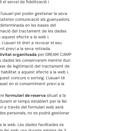
el servei de fidelització i
l'usuari per poder gestionar la seva
posterior comunicació als guanyadors.
 determinada en les bases del
timació del tractament de les dades
a aquest efecte a la web i,
 L'usuari té dret a revocar el seu
t previ a la seva retirada.
tivitat organitzada
per DREAM CAMP
tes dades les conservarem mentre duri
base de legitimació del tractament de
habilitat a aquest efecte a la web i,
uest concurs o sorteig. L'usuari té
asat en el consentiment previ a la
tre
formulari de reserva
situat a la
urant el temps establert per la llei
ri a través del formulari web serà
ades personals, no es podrà gestionar
a la web. Les dades facilitades es
 la llei amb una durada mínima de 3