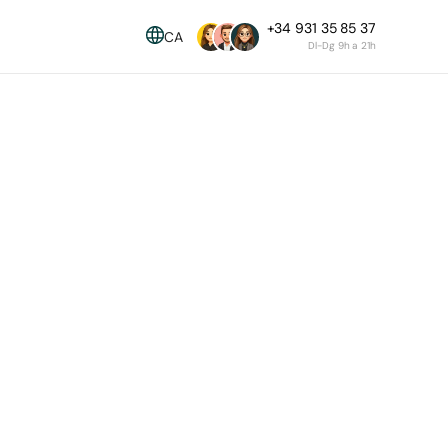
+34 931 35 85 37
CA
Dl-Dg 9h a 21h