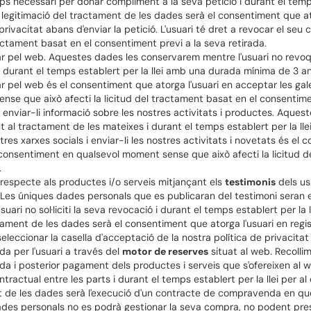
 necessari per donar compliment a la seva petició i durant el temps
egitimació del tractament de les dades serà el consentiment que ator
 privacitat abans d'enviar la petició. L'usuari té dret a revocar el s
ractament basat en el consentiment previ a la seva retirada.
gar pel web. Aquestes dades les conservarem mentre l'usuari no revo
 i durant el temps establert per la llei amb una durada mínima de 3 a
r pel web és el consentiment que atorga l'usuari en acceptar les galet
e que això afecti la licitud del tractament basat en el consentimen
 enviar-li informació sobre les nostres activitats i productes. Aqu
nt al tractament de les mateixes i durant el temps establert per la l
tres xarxes socials i enviar-li les nostres activitats i novetats és e
eu consentiment en qualsevol moment sense que això afecti la licitud 
.
 respecte als productes i/o serveis mitjançant els
testimonis
dels us
. Les úniques dades personals que es publicaran del testimoni seran el
suari no sol·liciti la seva revocació i durant el temps establert per l
tament de les dades serà el consentiment que atorga l'usuari en regis
eleccionar la casella d'acceptació de la nostra política de privacitat a
da per l'usuari a través del
motor de reserves
situat al web. Recolli
nda i posterior pagament dels productes i serveis que s'ofereixen a
tractual entre les parts i durant el temps establert per la llei per al
t de les dades serà l'execució d'un contracte de compravenda en què
 dades personals no es podrà gestionar la seva compra, no podent prestar