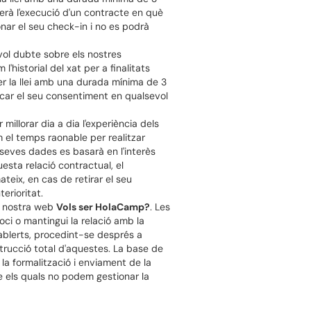
serà l'execució d'un contracte en què
onar el seu check-in i no es podrà
vol dubte sobre els nostres
l'historial del xat per a finalitats
per la llei amb una durada mínima de 3
vocar el seu consentiment en qualsevol
millorar dia a dia l'experiència dels
 el temps raonable per realitzar
es seves dades es basarà en l'interès
uesta relació contractual, el
teix, en cas de retirar el seu
erioritat.
la nostra web
Vols ser HolaCamp?
. Les
ci o mantingui la relació amb la
ablerts, procedint-se després a
rucció total d'aquestes. La base de
a formalització i enviament de la
e els quals no podem gestionar la