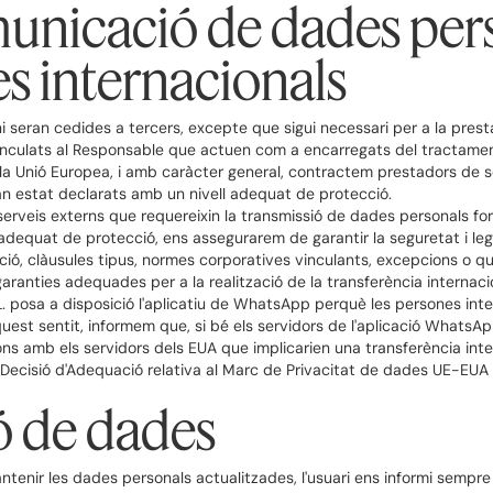
unicació de dades pers
es internacionals
seran cedides a tercers, excepte que sigui necessari per a la prestac
 vinculats al Responsable que actuen com a encarregats del tractamen
 la Unió Europea, i amb caràcter general, contractem prestadors de s
n estat declarats amb un nivell adequat de protecció.
 serveis externs que requereixin la transmissió de dades personals fo
adequat de protecció, ens assegurarem de garantir la seguretat i leg
ió, clàusules tipus, normes corporatives vinculants, excepcions o qu
s garanties adequades per a la realització de la transferència internac
. posa a disposició l'aplicatiu de WhatsApp perquè les persones int
st sentit, informem que, si bé els servidors de l'aplicació WhatsAp
ns amb els servidors dels EUA que implicarien una transferència inte
ecisió d'Adequació relativa al Marc de Privacitat de dades UE-EUA de
ó de dades
enir les dades personals actualitzades, l'usuari ens informi sempre