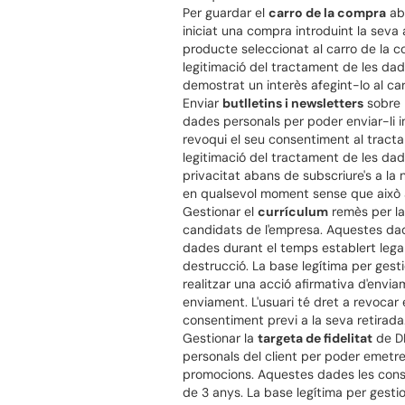
Per guardar el
carro de la compra
aba
iniciat una compra introduint la seva
producte seleccionat al carro de la c
legitimació del tractament de les dade
demostrat un interès afegint-lo al car
Enviar
butlletins i newsletters
sobre 
dades personals per poder enviar-li i
revoqui el seu consentiment al tracta
legitimació del tractament de les dade
privacitat abans de subscriure's a la 
en qualsevol moment sense que això af
Gestionar el
currículum
remès per la 
candidats de l'empresa. Aquestes dade
dades durant el temps establert legal
destrucció. La base legítima per gesti
realitzar una acció afirmativa d'envia
enviament. L'usuari té dret a revocar
consentiment previ a la seva retirada
Gestionar la
targeta de fidelitat
de DR
personals del client per poder emetr
promocions. Aquestes dades les conse
de 3 anys. La base legítima per gestio