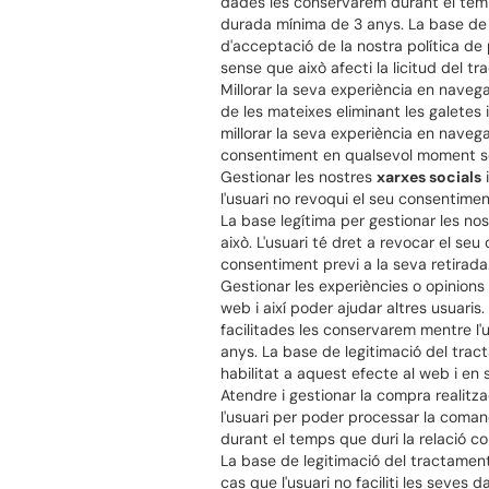
dades les conservarem durant el temps
durada mínima de 3 anys. La base de l
d'acceptació de la nostra política de
sense que això afecti la licitud del t
Millorar la seva experiència en nave
de les mateixes eliminant les galetes
millorar la seva experiència en navega
consentiment en qualsevol moment sens
Gestionar les nostres
xarxes socials
i
l'usuari no revoqui el seu consentime
La base legítima per gestionar les nos
això. L'usuari té dret a revocar el s
consentiment previ a la seva retirada
Gestionar les experiències o opinions
web i així poder ajudar altres usuaris
facilitades les conservarem mentre l'u
anys. La base de legitimació del trac
habilitat a aquest efecte al web i en s
Atendre i gestionar la compra realitza
l'usuari per poder processar la coma
durant el temps que duri la relació con
La base de legitimació del tractamen
cas que l'usuari no faciliti les seves