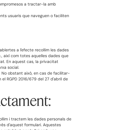
 compromesos a tractar-la amb
ents usuaris que naveguen o faciliten
ablertes a l'efecte recollim les dades
c., així com totes aquelles dades que
at. En aquest cas, la privacitat
rxa social.
 No obstant això, en cas de facilitar-
en el RGPD 2016/679 del 27 d'abril de
ractament:
ollim i tractem les dades personals de
ravés d'aquest formulari. Aquestes