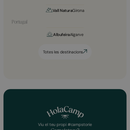
Vall Natura
Girona
Portugal
Albufeira
Algarve
Totes les destinacions
Viu el teu propi #campstorie