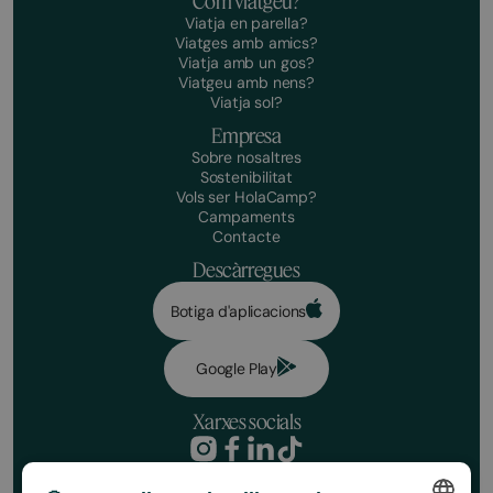
Com viatgeu?
Viatja en parella?
Viatges amb amics?
Viatja amb un gos?
Viatgeu amb nens?
Viatja sol?
Empresa
Sobre nosaltres
Sostenibilitat
Vols ser HolaCamp?
Campaments
Contacte
Descàrregues
Botiga d'aplicacions
Google Play
Xarxes socials
Política de privacitat