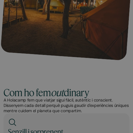
Com ho fem
out
dinary
A Holacamp fem que viatjar sigui fàcil, autèntic i conscient.
Dissenyem cada detall perquè puguis gaudir d'experiències úniques
mentre cuidem el planeta que compartim.
Senzill i sorprenent