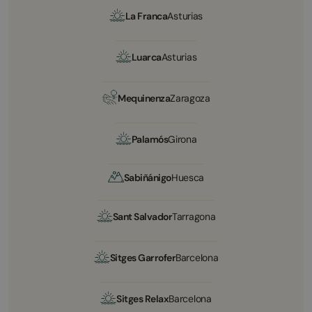
La Franca
Asturias
Luarca
Asturias
Mequinenza
Zaragoza
Palamós
Girona
Sabiñánigo
Huesca
Sant Salvador
Tarragona
Sitges Garrofer
Barcelona
Sitges Relax
Barcelona