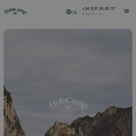
+34 931 35 85 37
CA
Dl-Dg 9h a 21h