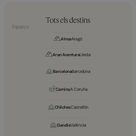
Tots els destins
Espanya
Aínsa
Aragó
Aran Aventura
Lleida
Barcelona
Barcelona
Camino
A Coruña
Chilches
Castellón
Gandía
València