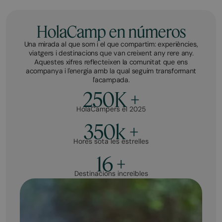
HolaCamp en números
Una mirada al que som i el que compartim: experiències,
viatgers i destinacions que van creixent any rere any.
Aquestes xifres reflecteixen la comunitat que ens
acompanya i l'energia amb la qual seguim transformant
l'acampada.
250K +
HolaCampers el 2025
350k +
Hores sota les estrelles
16 +
Destinacions increïbles