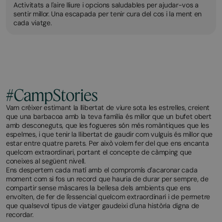
Activitats a l'aire lliure i opcions saludables per ajudar-vos a
sentir millor. Una escapada per tenir cura del cos i la ment en
cada viatge.
#CampStories
Vam créixer estimant la llibertat de viure sota les estrelles, creient
que una barbacoa amb la teva família és millor que un bufet obert
amb desconeguts, que les fogueres són més romàntiques que les
espelmes, i que tenir la llibertat de gaudir com vulguis és millor que
estar entre quatre parets. Per això volem fer del que ens encanta
quelcom extraordinari, portant el concepte de càmping que
coneixes al següent nivell.
Ens despertem cada matí amb el compromís d'acaronar cada
moment com si fos un record que hauria de durar per sempre, de
compartir sense màscares la bellesa dels ambients que ens
envolten, de fer de l'essencial quelcom extraordinari i de permetre
que qualsevol tipus de viatger gaudeixi d'una història digna de
recordar.