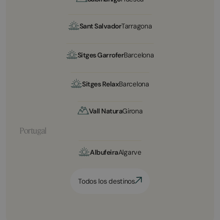
Sant Salvador
Tarragona
Sitges Garrofer
Barcelona
Sitges Relax
Barcelona
Vall Natura
Girona
Portugal
Albufeira
Algarve
Todos los destinos