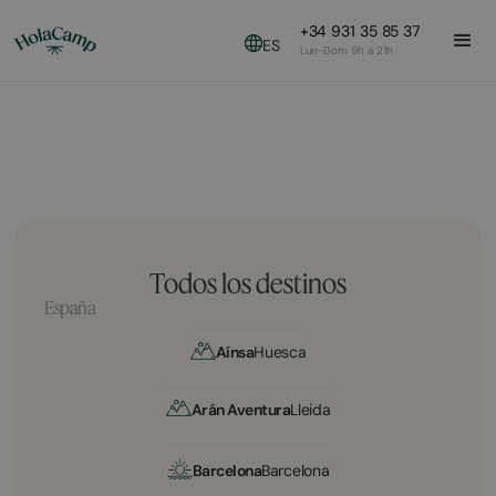
+34 931 35 85 37
ES
Lun-Dom 9h a 21h
Todos los destinos
España
Aínsa
Huesca
Arán Aventura
Lleida
Barcelona
Barcelona