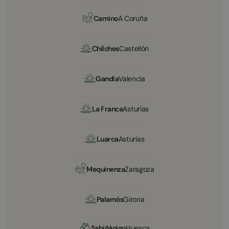
Camino
A Coruña
Chilches
Castellón
Gandía
Valencia
La Franca
Asturias
Luarca
Asturias
Mequinenza
Zaragoza
Palamós
Girona
Sabiñánigo
Huesca