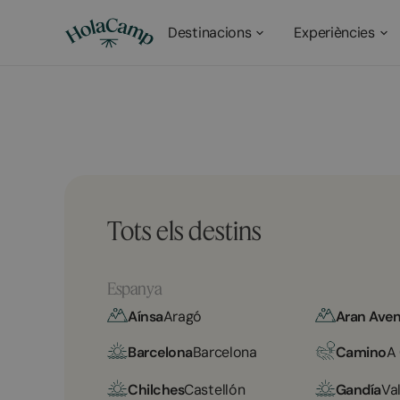
Destinacions
Experiències
Tots els destins
Espanya
Aínsa
Aragó
Aran Aven
Barcelona
Barcelona
Camino
A
Chilches
Castellón
Gandía
Va