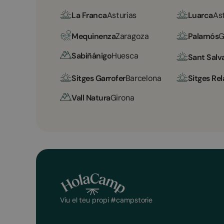
La Franca
Asturias
Luarca
As
Mequinenza
Zaragoza
Palamós
G
Sabiñánigo
Huesca
Sant Salv
Sitges Garrofer
Barcelona
Sitges Rel
Vall Natura
Girona
Viu el teu propi #campstorie