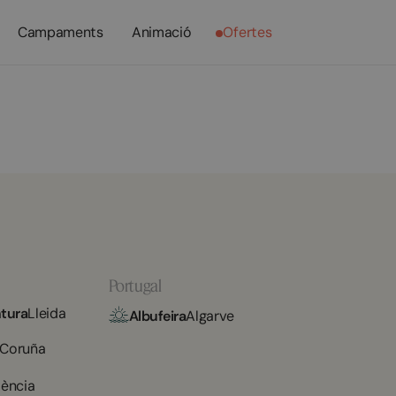
Campaments
Animació
Ofertes
Portugal
tura
Lleida
Albufeira
Algarve
 Coruña
lència