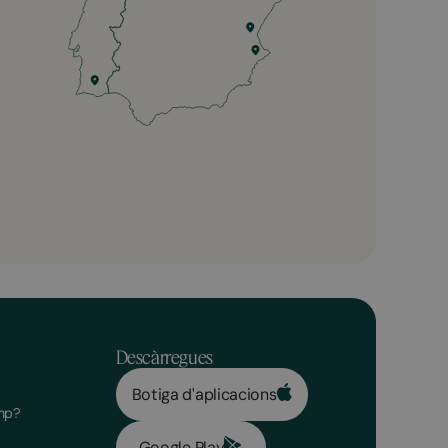
Descàrregues
Botiga d'aplicacions
mp?
Google Play