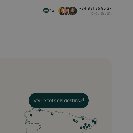
+34 931 35 85 37
CA
Dl-Dg 9h a 21h
Veure tots els destins