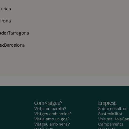
turias
irona
ador
Tarragona
ax
Barcelona
Com viatgeu?
Empresa
Viatja en parella?
Sobre nosaltres
Viatges amb amics?
Sostenibilitat
Viatja amb un gos?
Vols ser HolaCa
Viatgeu amb nens?
Campaments