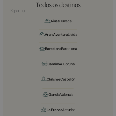
Todos os destinos
Espanha
Aínsa
Huesca
Aran Aventura
Lleida
Barcelona
Barcelona
Camino
A Coruña
Chilches
Castellón
Gandía
Valencia
La Franca
Asturias