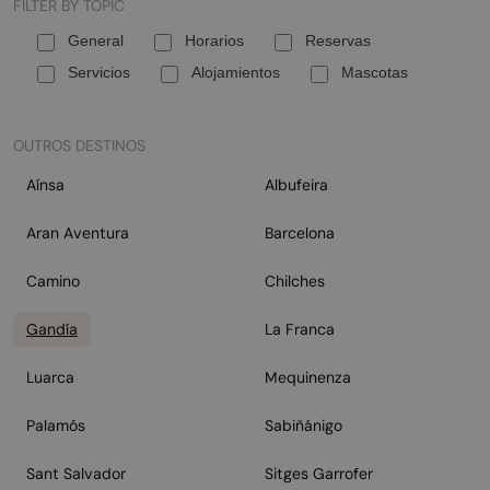
FILTER BY TOPIC
General
Horarios
Reservas
Servicios
Alojamientos
Mascotas
OUTROS DESTINOS
Aínsa
Albufeira
Aran Aventura
Barcelona
Camino
Chilches
Gandía
La Franca
Luarca
Mequinenza
Palamós
Sabiñánigo
Sant Salvador
Sitges Garrofer