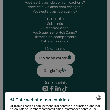
Você está viajando com um cachorro?
Você está viajando com crianças?
Você está viajando sozinho?
Companhia
Sobre nós
Sustentabilidade
Você quer ser o HolaCamp?
Histórias de acampamento
Entre em contato
Downloads
Loja de aplicativos
Google Play
Redes sociais
Política de privacidade
Condições de reserva
🍪 Este website usa cookies
Aviso de responsabilidade
Utilizamos cookies para personalizar conteúdo, anúncios e analisar
Política de mídia social
nosso tráfego. Também compartilhamos informações sobre o uso