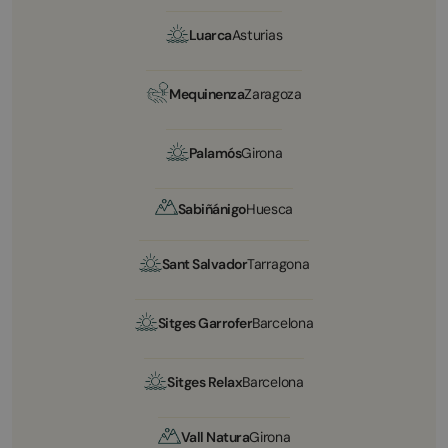
Luarca
Asturias
Mequinenza
Zaragoza
Palamós
Girona
Sabiñánigo
Huesca
Sant Salvador
Tarragona
Sitges Garrofer
Barcelona
Sitges Relax
Barcelona
Vall Natura
Girona