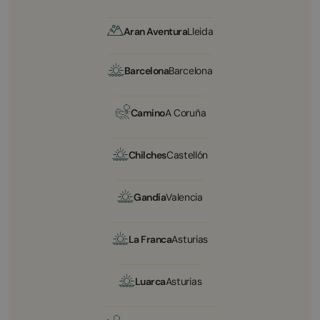
Aran Aventura
Lleida
Barcelona
Barcelona
Camino
A Coruña
Chilches
Castellón
Gandía
Valencia
La Franca
Asturias
Luarca
Asturias