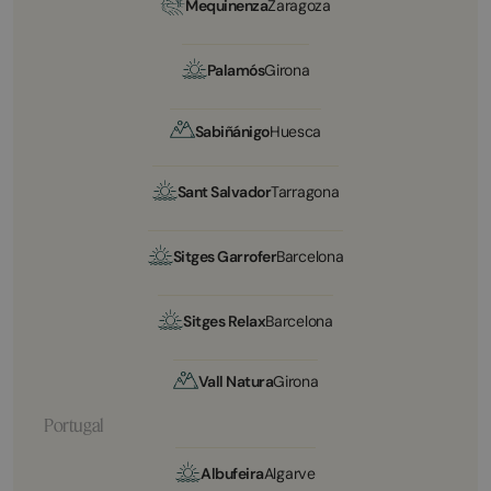
Mequinenza
Zaragoza
Palamós
Girona
Sabiñánigo
Huesca
Sant Salvador
Tarragona
Sitges Garrofer
Barcelona
Sitges Relax
Barcelona
Vall Natura
Girona
Portugal
Albufeira
Algarve