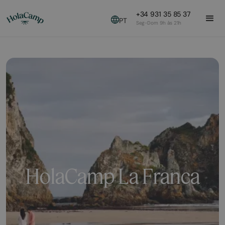
+34 931 35 85 37
PT
Seg-Dom 9h às 21h
HolaCamp La Franca