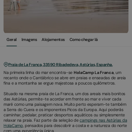
Geral
Imagens
Alojamentos
Como chegar lá
Praia de La Franca, 33590 Ribadedeva, Astúrias, Espanha.
Na primeira linha do mar encontra-se
HolaCamp La Franca
, um
recanto onde o Cantábrico se abre em praias e enseadas de areia
fina e a montanha se ergue majestosa a poucos quilómetros.
Situado na mesma praia de La Franca, um dos areais mais bonitos
das Astúrias, permite-te acordar em frente ao mar e viver cada
maré como uma paisagem nova. Muito perto esperam-te também
a Serra do Cuera e os imponentes Picos da Europa. Aqui poderás
caminhar, pedalar, praticar desportos aquáticos ou simplesmente
relaxar na praia. Faz parte da seleção de
campings nas Astúrias da
HolaCamp
, pensados para descobrir a costa e a natureza do norte
com uma experiência única.