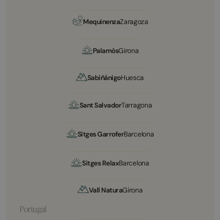
Mequinenza
Zaragoza
Palamós
Girona
Sabiñánigo
Huesca
Sant Salvador
Tarragona
Sitges Garrofer
Barcelona
Sitges Relax
Barcelona
Vall Natura
Girona
Portugal