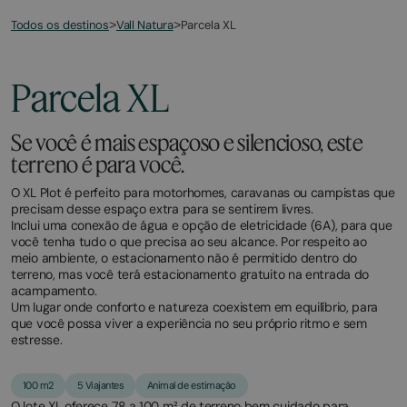
Todos os destinos
Parcela XL
>
Vall Natura
>
March
November
20,
11,
2026
2025
Parcela XL
Se você é mais espaçoso e silencioso, este
terreno é para você.
O XL Plot é perfeito para motorhomes, caravanas ou campistas que
precisam desse espaço extra para se sentirem livres.
Inclui uma conexão de água e opção de eletricidade (6A), para que
você tenha tudo o que precisa ao seu alcance. Por respeito ao
meio ambiente, o estacionamento não é permitido dentro do
terreno, mas você terá estacionamento gratuito na entrada do
acampamento.
Um lugar onde conforto e natureza coexistem em equilíbrio, para
que você possa viver a experiência no seu próprio ritmo e sem
estresse.
100 m2
5 Viajantes
Animal de estimação
O lote XL oferece 78 a 100 m² de terreno bem cuidado para