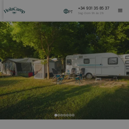
+34 931 35 85 37
PT
Seg-Dom 9h às 21h