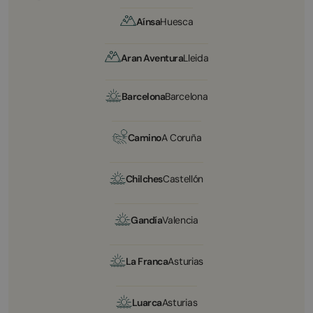
Aínsa
Huesca
Aran Aventura
Lleida
Barcelona
Barcelona
Camino
A Coruña
Chilches
Castellón
Gandía
Valencia
La Franca
Asturias
Luarca
Asturias