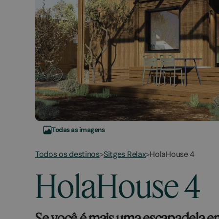
Todas as imagens
Todos os destinos
Sitges Relax
HolaHouse 4
>
>
March
November
HolaHouse 4
2,
2,
2026
2025
Se você é mais uma escapadela em