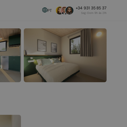
+34 931 35 85 37
PT
Seg-Dom 9h às 21h