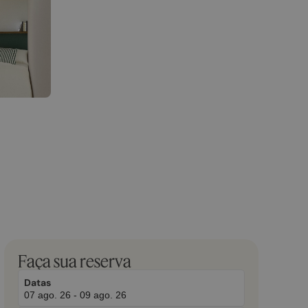
March
November
Faça sua reserva
2,
2,
2026
2025
Datas