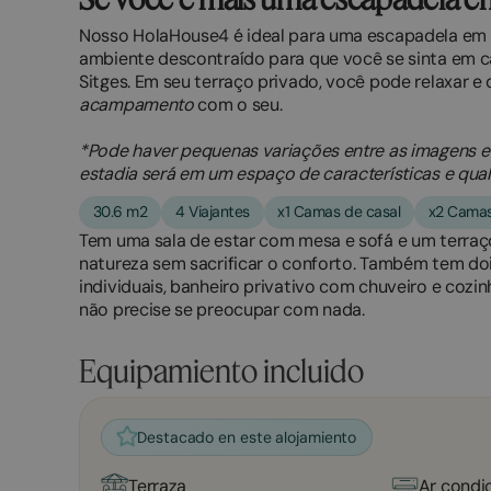
Nosso HolaHouse4 é ideal para uma escapadela em 
ambiente descontraído para que você se sinta em c
Sitges. Em seu terraço privado, você pode relaxar e
acampamento
com o seu.
*Pode haver pequenas variações entre as imagens e
estadia será em um espaço de características e qual
30.6 m2
4 Viajantes
x1 Camas de casal
x2 Camas
Tem uma sala de estar com mesa e sofá e um terraç
natureza sem sacrificar o conforto. Também tem d
individuais, banheiro privativo com chuveiro e coz
não precise se preocupar com nada.
Equipamiento incluido
Destacado en este alojamiento
Terraza
Ar condi