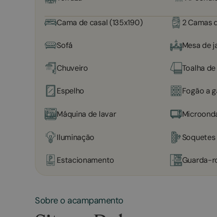
Cama de casal (135x190)
2 Camas d
Sofá
Mesa de j
Chuveiro
Toalha de
Espelho
Fogão a g
Máquina de lavar
Microond
Iluminação
Soquetes
Estacionamento
Guarda-r
Sobre o acampamento