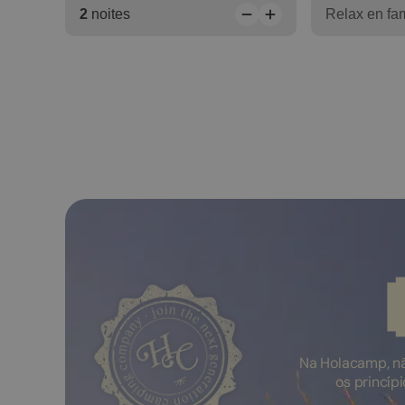
2
noites
Relax en fam
Na Holacamp, n
os princíp