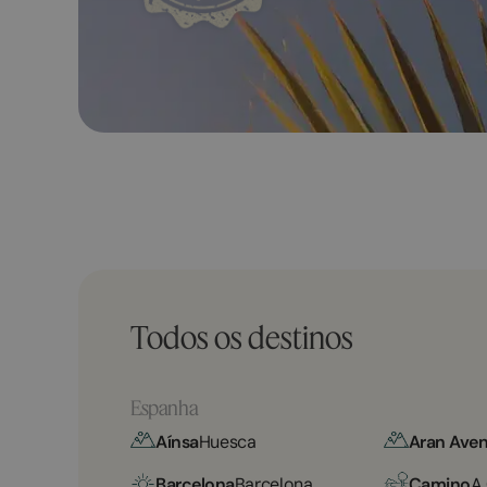
Todos os destinos
Espanha
Aínsa
Huesca
Aran Aven
Barcelona
Barcelona
Camino
A