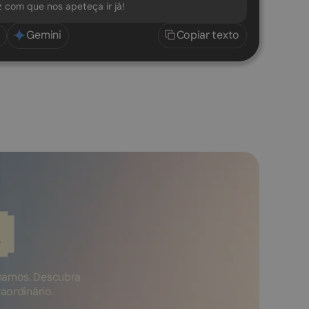
az com que nos apeteça ir já!
Gemini
Copiar texto
s
hamos. Descubra
aordinário.