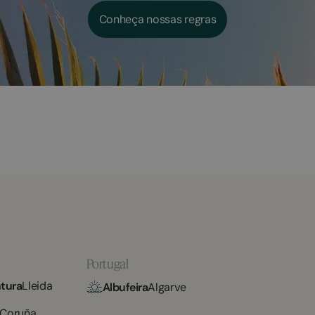
Conheça nossas regras
Portugal
tura
Lleida
Albufeira
Algarve
 Coruña