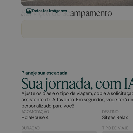
Serviços de acampamento
Todas las imágenes
Planeje sua escapada
Sua jornada, com I
Ajuste os dias e o tipo de viagem, copie a solicitaçã
assistente de IA favorito. Em segundos, você terá u
personalizado para você
ACOMODAÇÃO
DESTINO
HolaHouse 4
Sitges Relax
DURAÇÃO
TIPO DE VIAJE