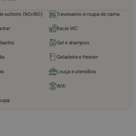
e solteiro (90x190)
Travesseiro e roupa de cama
antar
Bacia WC
 banho
Gel e shampoo
ás
Geladeira e freezer
as
Louça e utensílios
Wifi
oupa