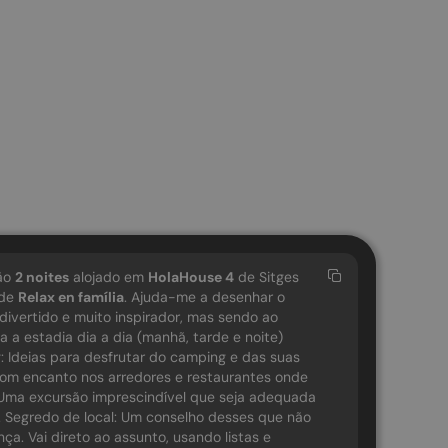
rão
2
noites
alojado em
HolaHouse 4
de Sitges
 de
Relax en família
. Ajuda-me a desenhar o
divertido e muito inspirador, mas sendo ao
 a estadia dia a dia (manhã, tarde e noite)
 Ideias para desfrutar do camping e das suas
s com encanto nos arredores e restaurantes onde
: Uma excursão imprescindível que seja adequada
s. Segredo de local: Um conselho desses que não
ça. Vai direto ao assunto, usando listas e