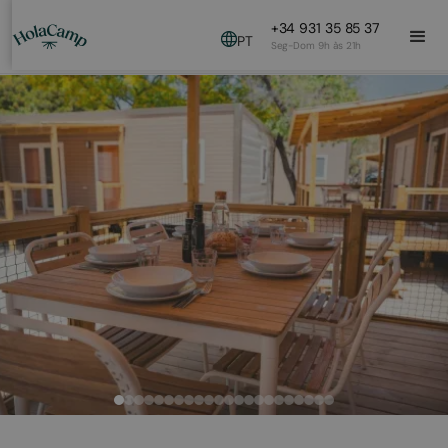
+34 931 35 85 37
PT
Seg-Dom 9h às 21h