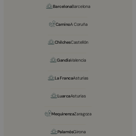
Barcelona
Barcelona
Camino
A Coruña
Chilches
Castellón
Gandía
Valencia
La Franca
Asturias
Luarca
Asturias
Mequinenza
Zaragoza
Palamós
Girona