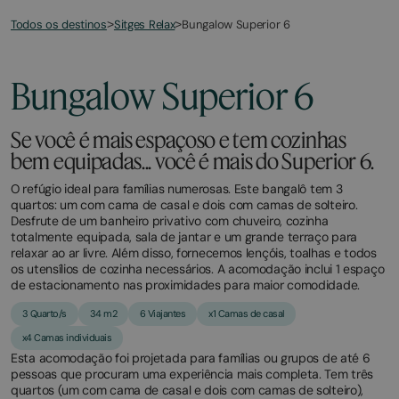
Todos os destinos
Bungalow Superior 6
>
Sitges Relax
>
March
November
2,
2,
2026
2025
Bungalow Superior 6
Se você é mais espaçoso e tem cozinhas
bem equipadas... você é mais do Superior 6.
O refúgio ideal para famílias numerosas. Este bangalô tem 3
quartos: um com cama de casal e dois com camas de solteiro.
Desfrute de um banheiro privativo com chuveiro, cozinha
totalmente equipada, sala de jantar e um grande terraço para
relaxar ao ar livre. Além disso, fornecemos lençóis, toalhas e todos
os utensílios de cozinha necessários. A acomodação inclui 1 espaço
de estacionamento nas proximidades para maior comodidade.
3 Quarto/s
34 m2
6 Viajantes
x1 Camas de casal
x4 Camas individuais
Esta acomodação foi projetada para famílias ou grupos de até 6
pessoas que procuram uma experiência mais completa. Tem três
quartos (um com cama de casal e dois com camas de solteiro),