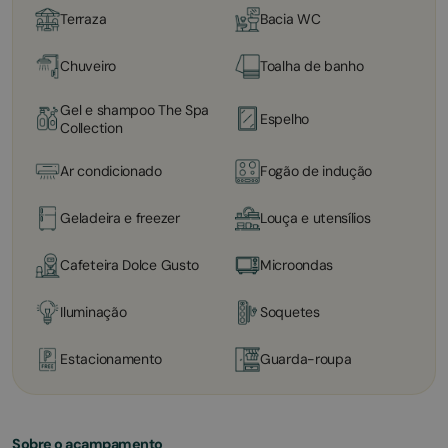
Terraza
Bacia WC
Chuveiro
Toalha de banho
Gel e shampoo The Spa
Espelho
Collection
Ar condicionado
Fogão de indução
Geladeira e freezer
Louça e utensílios
Cafeteira Dolce Gusto
Microondas
Iluminação
Soquetes
Estacionamento
Guarda-roupa
Sobre o acampamento