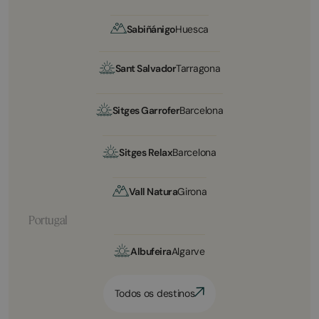
Sabiñánigo
Huesca
Sant Salvador
Tarragona
Sitges Garrofer
Barcelona
Sitges Relax
Barcelona
Vall Natura
Girona
Portugal
Albufeira
Algarve
Todos os destinos