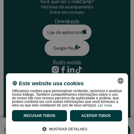
Você quer ser o HolaCamp?
Histórias de acampamento
Entre em contato
Downloads
Loja de aplicativos
Google Play
Redes sociais
Política de privacidade
Condições de reserva
🍪 Este website usa cookies
Faça sua reserva
Aviso de responsabilidade
Utilizamos cookies para personalizar conteúdo, anúncios e analisar
Política de mídia social
Datas
nosso tráfego. Também compartilhamos informações sobre o uso
SPANISH
Política de cookies
do nosso site com nossos parceiros de publicidade e análise, que
podem combiná-las com outras informações que você forneceu a
Regulamentos da loja HolaCamp
Ler mais
eles ou que eles coletaram do uso de seus serviços.
ENGLISH
Nº do viajantes
©HolaCamp | Todos os direitos reservados
RECUSAR TODOS
ACEITAR TODOS
CATALAN
FRENCH
14 de ago - 16 de ago
MOSTRAR DETALHES
Reserva