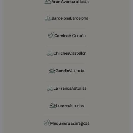
Aran Aventura
Lleida
Barcelona
Barcelona
Camino
A Coruña
Chilches
Castellón
Gandía
Valencia
La Franca
Asturias
Luarca
Asturias
Mequinenza
Zaragoza