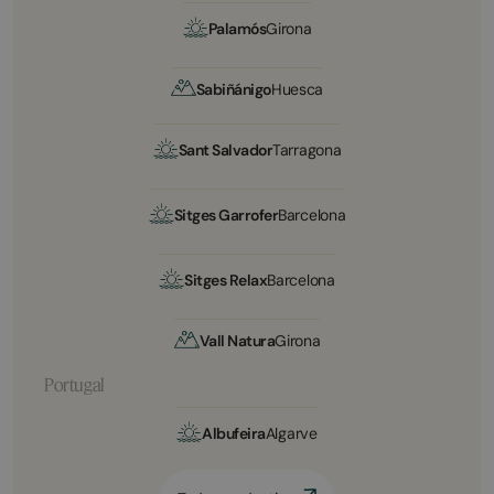
Palamós
Girona
Sabiñánigo
Huesca
Sant Salvador
Tarragona
Sitges Garrofer
Barcelona
Sitges Relax
Barcelona
Vall Natura
Girona
Portugal
Albufeira
Algarve