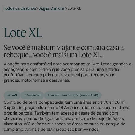
Todos os destinos
Lote XL
>
Sitges Garrofer
>
March
November
2,
2,
2026
2025
Lote XL
Se você é mais um viajante com sua casa a
reboque... você é mais um Lote XL.
A opção mais confortável para acampar ao ar livre. Lotes grandes e
espaçosos, e com tudo o que você precisa para uma estadia
confortável cercada pela natureza. Ideal para tendas, vans
grandes, motorhomes e caravanas.
90 m2
5 Viajantes
Animais de estimação (exceto CPP)
Com piso de terra compactada, tem uma área entre 78 e 100 m².
Dispõe de ligação elétrica de 16 Amp incluída e estacionamento na
própria parcela. Também tem acesso a casas de banho com
chuveiros, pontos de água centrais, ponto de despejo de águas
cinzentas, WC químico e a todas as áreas comuns do parque de
campismo. Animais de estimação são bem-vindos.