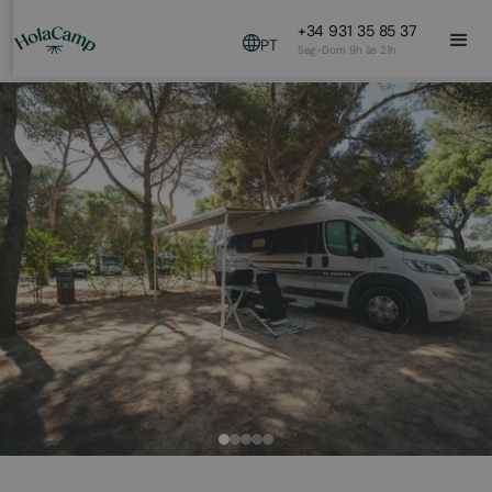
+34 931 35 85 37
PT
Seg-Dom 9h às 21h