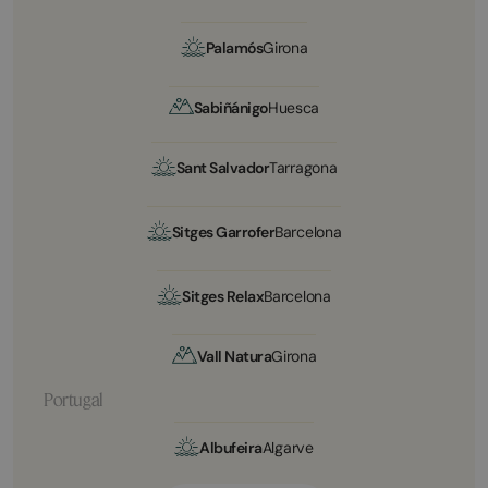
Palamós
Girona
Sabiñánigo
Huesca
Sant Salvador
Tarragona
Sitges Garrofer
Barcelona
Sitges Relax
Barcelona
Vall Natura
Girona
Portugal
Albufeira
Algarve