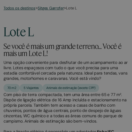
Todos os destinos
Lote L
>
Sitges Garrofer
>
March
November
2,
2,
2026
2025
Lote L
Se você é mais um grande terreno... Você é
mais um Lote L!
Uma opção conveniente para desfrutar de um acampamento ao ar
livre. Lotes espaçosos com tudo o que você precisa para uma
estadia confortável cercada pela natureza. Ideal para tendas, vans
grandes, motorhomes e caravanas. Você está vindo?
70 m2
5 Viajantes
Animais de estimação (exceto CPP)
Com piso de terra compactada, tem uma área entre 65 e 77 m².
Dispõe de ligação elétrica de 16 Amp incluída e estacionamento na
própria parcela. Também tem acesso a casas de banho com
chuveiros, pontos de água centrais, ponto de despejo de águas
cinzentas, WC químico e a todas as áreas comuns do parque de
campismo. Animais de estimação são bem-vindos.
Para a ligação elétrica é necessário um adaptador
ficha IEC