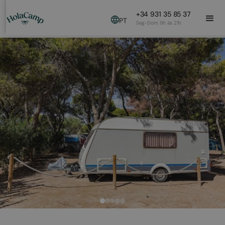
+34 931 35 85 37
PT
Seg-Dom 9h às 21h