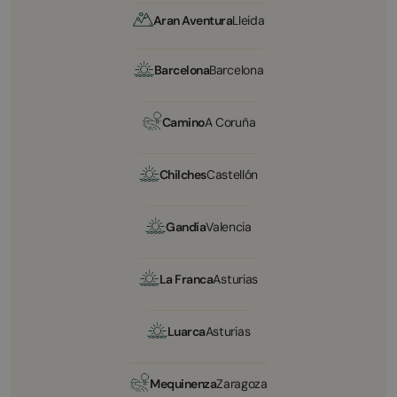
Aran Aventura
Lleida
Barcelona
Barcelona
Camino
A Coruña
Chilches
Castellón
Gandía
Valencia
La Franca
Asturias
Luarca
Asturias
Mequinenza
Zaragoza