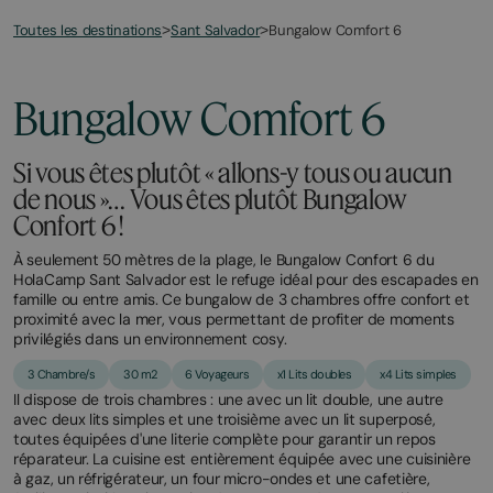
Toutes les destinations
Bungalow Comfort 6
>
Sant Salvador
>
March
November
23,
2,
2026
2025
Bungalow Comfort 6
Si vous êtes plutôt « allons-y tous ou aucun
de nous »… Vous êtes plutôt Bungalow
Confort 6 !
À seulement 50 mètres de la plage, le Bungalow Confort 6 du
HolaCamp Sant Salvador est le refuge idéal pour des escapades en
famille ou entre amis. Ce bungalow de 3 chambres offre confort et
proximité avec la mer, vous permettant de profiter de moments
privilégiés dans un environnement cosy.
3 Chambre/s
30 m2
6 Voyageurs
x1 Lits doubles
x4 Lits simples
Il dispose de trois chambres : une avec un lit double, une autre
avec deux lits simples et une troisième avec un lit superposé,
toutes équipées d'une literie complète pour garantir un repos
réparateur. La cuisine est entièrement équipée avec une cuisinière
à gaz, un réfrigérateur, un four micro-ondes et une cafetière,