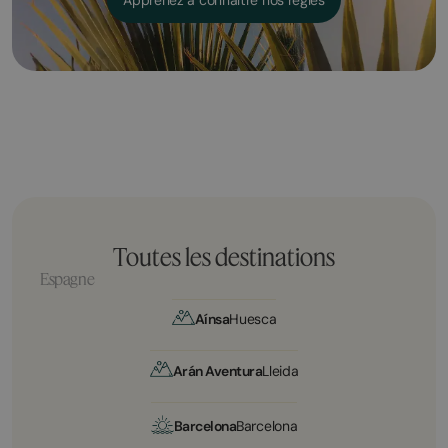
Toutes les destinations
Espagne
Aínsa
Huesca
Arán Aventura
Lleida
Barcelona
Barcelona