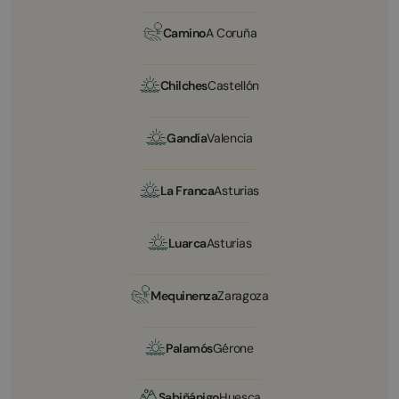
Camino
A Coruña
Chilches
Castellón
Gandía
Valencia
La Franca
Asturias
Luarca
Asturias
Mequinenza
Zaragoza
Palamós
Gérone
Sabiñánigo
Huesca