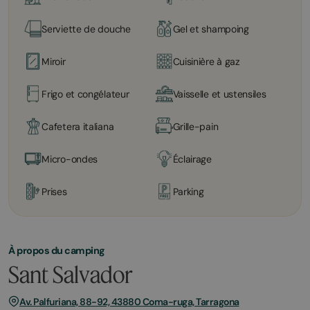
Serviette de douche
Gel et shampoing
Miroir
Cuisinière à gaz
Frigo et congélateur
Vaisselle et ustensiles
Cafetera italiana
Grille-pain
Micro-ondes
Éclairage
Prises
Parking
À propos du camping
Sant Salvador
Av. Palfuriana, 88-92, 43880 Coma-ruga, Tarragona