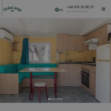
+34 931 35 85 37
FR
Lun-Dom 9h a 21h