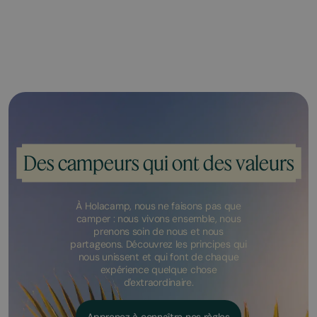
Des campeurs qui ont des valeurs
À Holacamp, nous ne faisons pas que
camper : nous vivons ensemble, nous
prenons soin de nous et nous
partageons. Découvrez les principes qui
nous unissent et qui font de chaque
expérience quelque chose
d'extraordinaire.
Apprenez à connaître nos règles