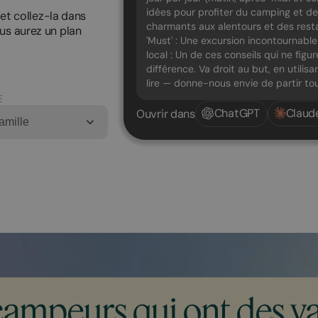
idées pour profiter du camping et de s
 et collez-la dans
charmants aux alentours et des rest
us aurez un plan
'Must' : Une excursion incontournable
local : Un de ces conseils qui ne figu
différence. Va droit au but, en utilisa
lire — donne-nous envie de partir tou
E
ChatGPT
Claud
Ouvrir dans
amille
campeurs qui ont des va