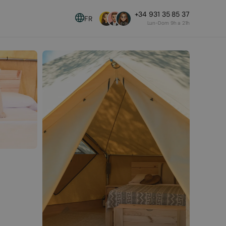
+34 931 35 85 37
FR
Lun-Dom 9h a 21h