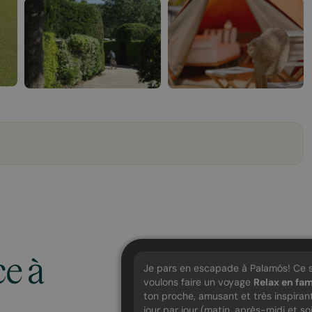
ce à
Je pars en escapade à Palamós! Ce 
voulons faire un voyage
Relax en fam
ton proche, amusant et très inspirant
jour par jour (matin, après-midi et s