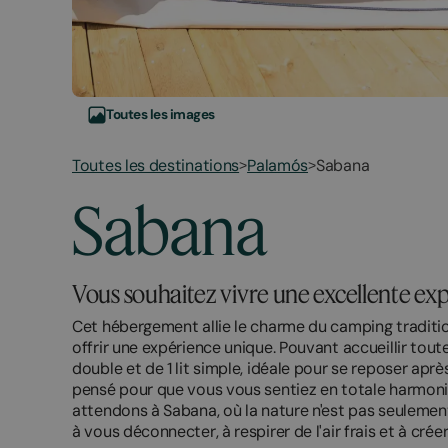
Toutes les images
Toutes les destinations
Palamós
Sabana
>
>
March
November
Sabana
20,
2,
2026
2026
Vous souhaitez vivre une excellente exp
Cet hébergement allie le charme du camping tradit
offrir une expérience unique. Pouvant accueillir toute
double et de 1 lit simple, idéale pour se reposer ap
pensé pour que vous vous sentiez en totale harmoni
attendons à Sabana, où la nature n'est pas seuleme
à vous déconnecter, à respirer de l'air frais et à cré