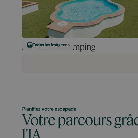
Services du camping
Todas las imágenes
Planifiez votre escapade
Votre parcours grâ
l'IA