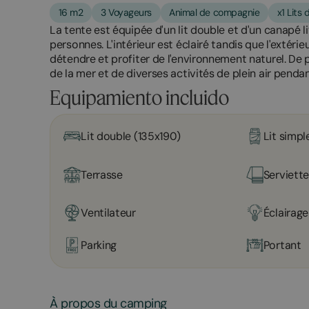
16 m2
3 Voyageurs
Animal de compagnie
x1 Lits
La tente est équipée d'un lit double et d'un canapé l
personnes. L'intérieur est éclairé tandis que l'extéri
détendre et profiter de l'environnement naturel. De pl
de la mer et de diverses activités de plein air pendan
Equipamiento incluido
Lit double (135x190)
Lit simpl
Terrasse
Serviett
Ventilateur
Éclairage
Parking
Portant
À propos du camping