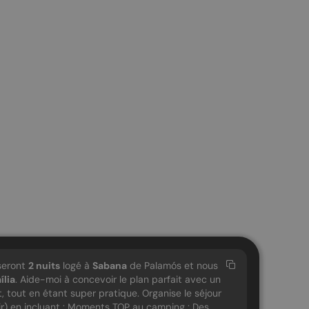
seront
2
nuits
logé à
Sabana
de Palamós et nous
ília
. Aide-moi à concevoir le plan parfait avec un
, tout en étant super pratique. Organise le séjour
oir) en incluant : Moments TOP au camping : Des