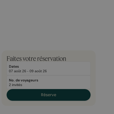
March
November
Faites votre réservation
20,
2,
2026
2026
Dates
No. de voyageurs
Réserve