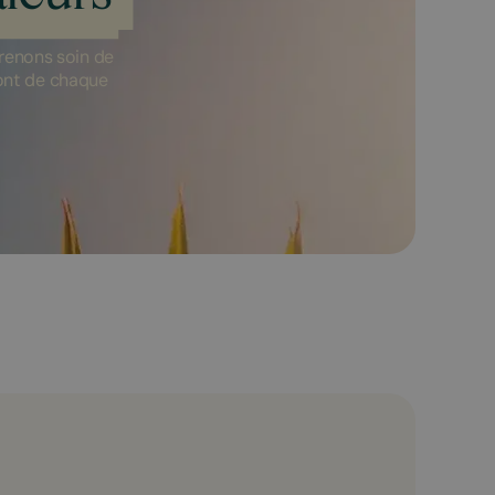
renons soin de
font de chaque