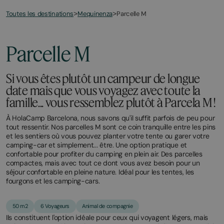
Toutes les destinations
Parcelle M
>
Mequinenza
>
February
December
13,
21,
2026
2025
Parcelle M
Si vous êtes plutôt un campeur de longue
date mais que vous voyagez avec toute la
famille... vous ressemblez plutôt à Parcela M !
À HolaCamp Barcelona, nous savons qu'il suffit parfois de peu pour
tout ressentir. Nos parcelles M sont ce coin tranquille entre les pins
et les sentiers où vous pouvez planter votre tente ou garer votre
camping-car et simplement... être. Une option pratique et
confortable pour profiter du camping en plein air. Des parcelles
compactes, mais avec tout ce dont vous avez besoin pour un
séjour confortable en pleine nature. Idéal pour les tentes, les
fourgons et les camping-cars.
50 m2
6 Voyageurs
Animal de compagnie
Ils constituent l'option idéale pour ceux qui voyagent légers, mais