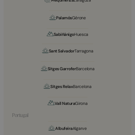
Palamós
Gérone
Sabiñánigo
Huesca
Sant Salvador
Tarragona
Sitges Garrofer
Barcelona
Sitges Relax
Barcelona
Vall Natura
Girona
Portugal
Albufeira
Algarve