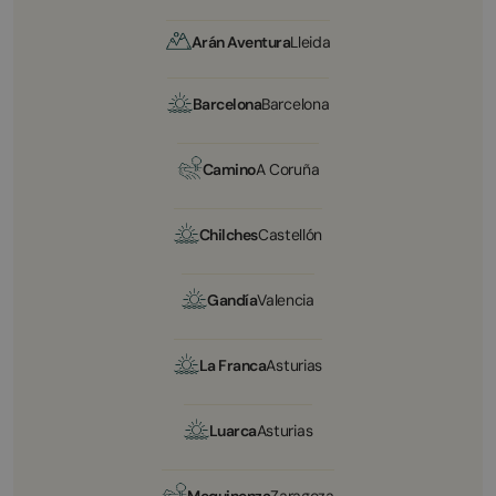
Arán Aventura
Lleida
Barcelona
Barcelona
Camino
A Coruña
Chilches
Castellón
Gandía
Valencia
La Franca
Asturias
Luarca
Asturias
Mequinenza
Zaragoza