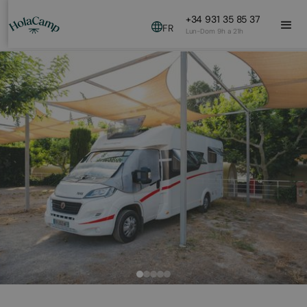
+34 931 35 85 37
FR
Lun-Dom 9h a 21h