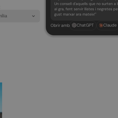
Un consell d'aquells que no surten a 
E
al gra, fent servir llistes i negretes p
gust marxar ara mateix!"
ília
ChatGPT
Claude
Obrir amb