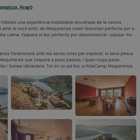
aragoza, Aragó
g t'ofereix una experiència inoblidable envoltada de la natura
at amb el nucli antic de Mequinenza creen l'escenari perfecte per a
 molta calma, t'espera el lloc perfecte per desconnectar i passar-ho
inenza t'enamorarà amb les seves rutes per explorar, la seva pesca
de Mequinenza que t'espera a pocs passos. I quan toqui parar...
relax i bones vibracions. Tot en un sol lloc a HolaCamp Mequinenza.