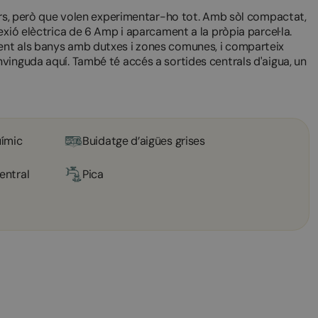
gers, però que volen experimentar-ho tot. Amb sòl compactat,
xió elèctrica de 6 Amp i aparcament a la pròpia parcel·la.
ent als banys amb dutxes i zones comunes, i comparteix
vinguda aquí. També té accés a sortides centrals d'aigua, un
ímic
Buidatge d’aigües grises
entral
Pica