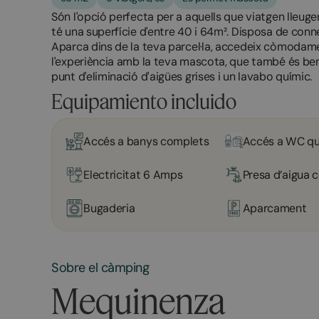
Són l'opció perfecta per a aquells que viatgen lleu
té una superfície d'entre 40 i 64m². Disposa de conne
Aparca dins de la teva parcel·la, accedeix còmodam
l'experiència amb la teva mascota, que també és ben
punt d'eliminació d'aigües grises i un lavabo químic.
Equipamiento incluido
Accés a banys complets
Accés a WC qu
Electricitat 6 Amps
Presa d’aigua c
Bugaderia
Aparcament
Sobre el càmping
Mequinenza