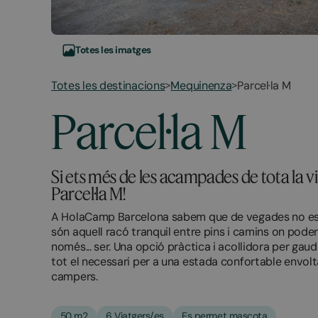
Totes les imatges
Totes les destinacions
Mequinenza
Parcel·la M
>
>
February
December
Parcel·la M
13,
21,
2026
2025
Si ets més de les acampades de tota la vi
Parcel·la M!
A HolaCamp Barcelona sabem que de vegades no es ne
són aquell racó tranquil entre pins i camins on pode
només... ser. Una opció pràctica i acollidora per gaud
tot el necessari per a una estada confortable envolt
campers.
50 m2
6 Viatgers/es
Es permet mascota