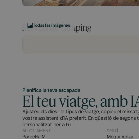
Serveis de càmping
Todas las imágenes
Planifica la teva escapada
El teu viatge, amb I
Ajusteu els dies i el tipus de viatge, copieu el missat
vostre assistent d'IA preferit. En qüestió de segons 
personalitzat per a tu
ALLOTJAMENT
DESTÍ
Parcel·la M
Mequinenza