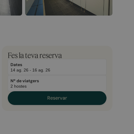
February
December
Fes la teva reserva
13,
21,
2026
2025
Dates
Nº de viatgers
Reservar