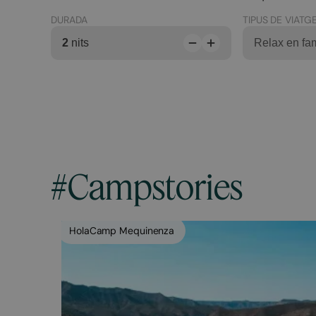
DURADA
TIPUS DE VIATG
2
nits
Relax en fam
#Campstories
HolaCamp Mequinenza