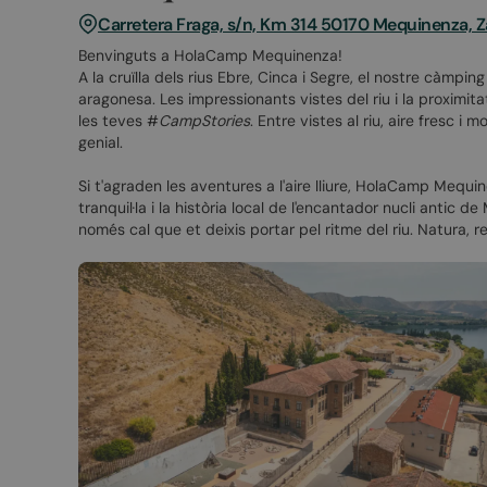
Carretera Fraga, s/n, Km 314 50170 Mequinenza, Z
Benvinguts a HolaCamp Mequinenza!
A la cruïlla dels rius Ebre, Cinca i Segre, el nostre càmpin
aragonesa. Les impressionants vistes del riu i la proximit
les teves #
CampStories
. Entre vistes al riu, aire fresc i
genial.
Si t'agraden les aventures a l'aire lliure, HolaCamp Mequ
tranquil·la i la història local de l'encantador nucli antic 
només cal que et deixis portar pel ritme del riu. Natura, 