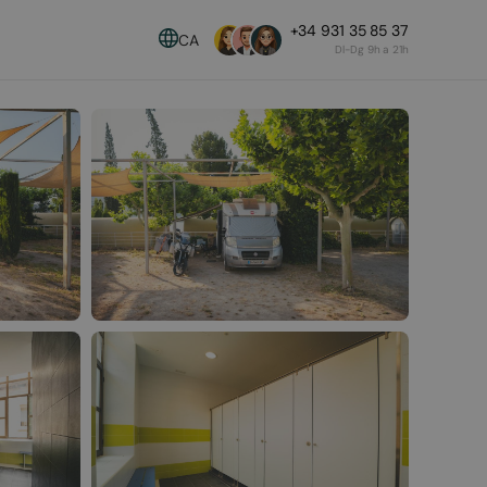
+34 931 35 85 37
CA
Dl-Dg 9h a 21h