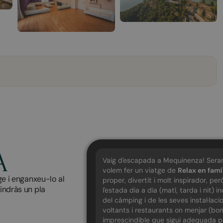
A
Vaig d'escapada a Mequinenza! Ser
volem fer un viatge de
Relax en famí
ge i enganxeu-lo al
proper, divertit i molt inspirador, p
tindràs un pla
l'estada dia a dia (matí, tarda i nit)
del càmping i de les seves instal·laci
voltants i restaurants on menjar (bons
imprescindible que sigui adequada per