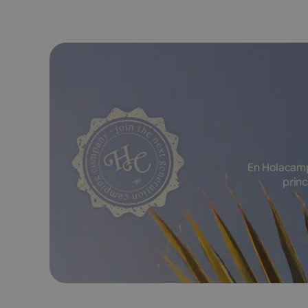
En Holacamp
princ