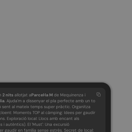
an
2
nits
allotjat a
Parcel·la M
de Mequinenza i
lia
. Ajuda'm a dissenyar el pla perfecte amb un to
erò sent al mateix temps super pràctic. Organitza
 incloent: Moments TOP al càmping: Idees per gaudir
ons. Exploració local: Llocs amb encant als
 i autèntics). El 'Must': Una excursió
 gaudir en família sense estrès. Secret de local: